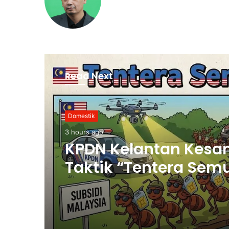
Read Next
Domestik
3 hours ago
KPDN Kelantan Kesa
Taktik “Tentera Sem
Seludup Bahan Api
Bersubsidi di Semp