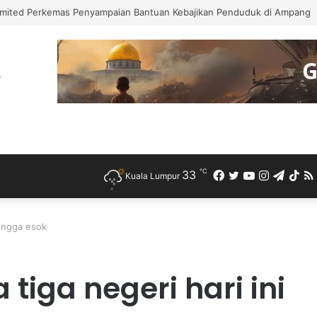
mited Perkemas Penyampaian Bantuan Kebajikan Penduduk di Ampang
℃
33
Facebook
Twitter
YouTube
Instagra
Teleg
Ti
Kuala Lumpur
hingga esok
 tiga negeri hari ini