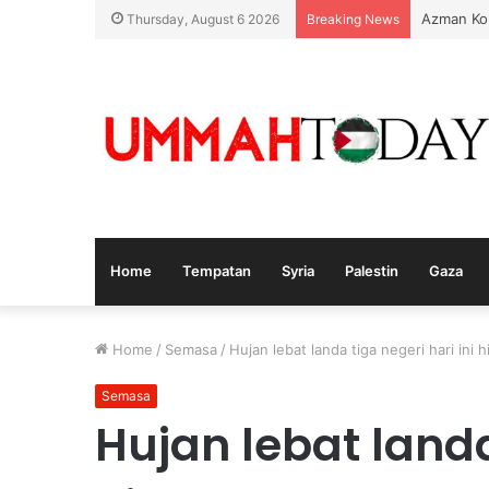
Azman Ko
Thursday, August 6 2026
Breaking News
Home
Tempatan
Syria
Palestin
Gaza
Home
/
Semasa
/
Hujan lebat landa tiga negeri hari ini 
Semasa
Hujan lebat landa