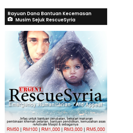
Rayuan Dana Bantuan Kecemasan
Musim Sejuk RescueSyria