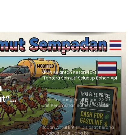
Doktrin ‘Staatsrason’
Pemartabatan Bahasa Melayu Perlu
Dijadikan Agenda Nasional
Membabitkan Semua Sektor
Azman Komited Perkemas
Penyampaian Bantuan Kebajikan
Penduduk di Ampang
KPDN Kelantan Kesan Taktik
“Tentera Semut” Seludup Bahan Api
Bersubsidi di Sempadan
n
ut”
Israel Rancang Pembinaan 2,300
Unit Perumahan Baharu, Luaskan
Penempatan Haram di
Baitulmaqdis Timur
adan
Badan Amal British Disiasat Kerana
Didakwa Salur Dana ke