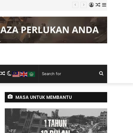
Log
Random
Sidebar
In
Article
m
ram
kTok
RSS
Random
Switch
Search
Article
skin
for
MASA UNTUK MEMBANTU