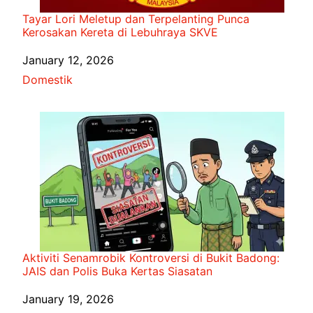
Tayar Lori Meletup dan Terpelanting Punca
Kerosakan Kereta di Lebuhraya SKVE
Date
January 12, 2026
In relation to
Domestik
Aktiviti Senamrobik Kontroversi di Bukit Badong:
JAIS dan Polis Buka Kertas Siasatan
Date
January 19, 2026