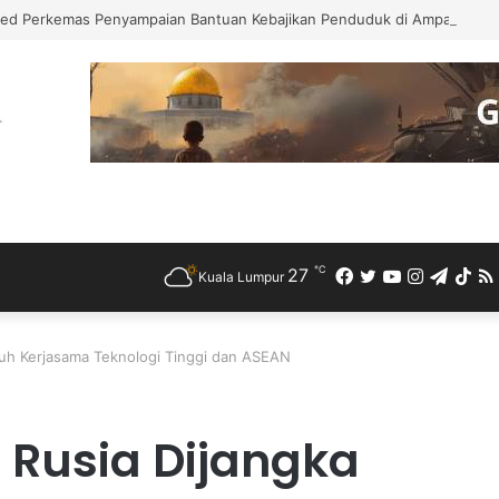
ed Perkemas Penyampaian Bantuan Kebajikan Penduduk di Ampang
℃
27
Facebook
Twitter
YouTube
Instagra
Teleg
Ti
Kuala Lumpur
uh Kerjasama Teknologi Tinggi dan ASEAN
 Rusia Dijangka