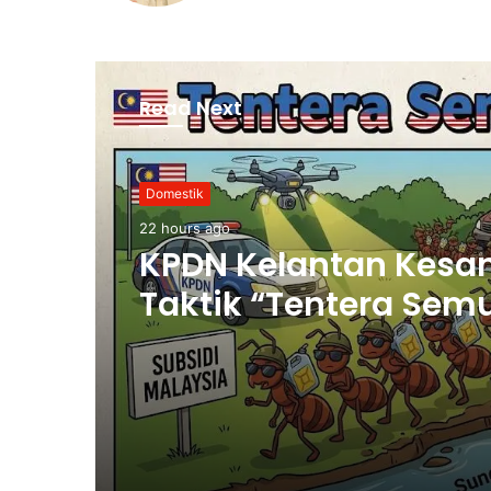
Read Next
Domestik
22 hours ago
KPDN Kelantan Kesa
Taktik “Tentera Sem
Seludup Bahan Api
Bersubsidi di Semp