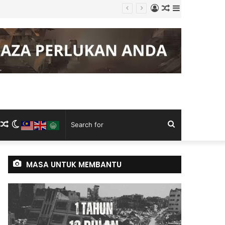
Log
Random
Sidebar
In
Article
m
ram
kTok
RSS
Random
Switch
Search
Article
skin
for
MASA UNTUK MEMBANTU