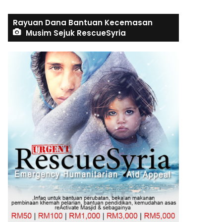
Rayuan Dana Bantuan Kecemasan
Musim Sejuk RescueSyria