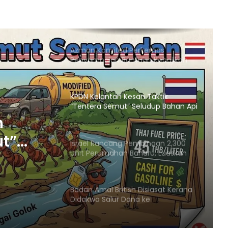
Pemartabatan Bahasa Melayu Perlu
Dijadikan Agenda Nasional
Membabitkan Semua Sektor
Azman Komited Perkemas
Penyampaian Bantuan Kebajikan
Penduduk di Ampang
KPDN Kelantan Kesan Taktik
“Tentera Semut” Seludup Bahan Api
Bersubsidi di Sempadan
n
ut”
Israel Rancang Pembinaan 2,300
Unit Perumahan Baharu, Luaskan
Penempatan Haram di
Baitulmaqdis Timur
adan
Badan Amal British Disiasat Kerana
Didakwa Salur Dana ke
Penempatan Haram Israel