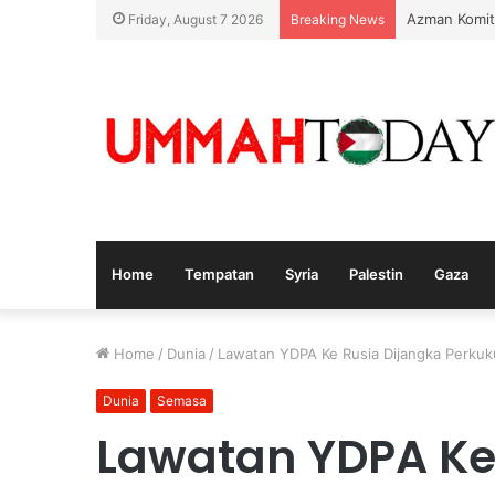
Azman Komit
Friday, August 7 2026
Breaking News
Home
Tempatan
Syria
Palestin
Gaza
Home
/
Dunia
/
Lawatan YDPA Ke Rusia Dijangka Perkuk
Dunia
Semasa
Lawatan YDPA Ke