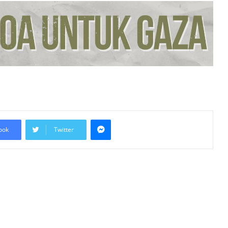
Wujud Mekanisme Tetap
Dokumentasi Pelanggaran Israel di
Baitulmaqdis Timur
Hampir 20 Negara Islam
Pertimbang Tindakan Kolektif
Tangani Pelanggaran Israel di Al-
Aqsa
Kadar Emigrasi Israel Capai Rekod
Tertinggi, Hampir 270,000
Penduduk Berpindah Keluar
Messenger
ook
Twitter
Mesir Desak Pembukaan
Sempadan Rafah, Israel Tegas
Hadkan Laluan Bantuan ke Gaza
Keputusan Mahkamah Jerman
Lindungi Kritikan Terhadap Israel Uji
Doktrin ‘Staatsrason’