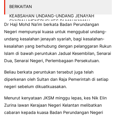
BERKAITAN
KEABSAHAN UNDANG-UNDANG JENAYAH
SYARIAH MENERUSI KES DI MAHKAMAH
Dr Haji Mohd Na’im berkata Badan Perundangan
PERSEKUTUAN (NIK ELIN ZURINA LAWAN
KERAJAAN NEGERI KELANTAN)
Negeri mempunyai kuasa untuk menggubal undang-
pic.twitter.com/HsJ1L7xGJz
undang kesalahan jenayah syariah, bagi kesalahan-
— Dato’ Setia Dr.Na’im (@DSDrNaim)
August 7,
kesalahan yang berhubung dengan pelanggaran Rukun
2023
Islam di bawah peruntukan Jadual Kesembilan, Senarai
Dua, Senarai Negeri, Perlembagaan Persekutuan.
Beliau berkata peruntukan tersebut juga telah
diperkenan oleh Sultan dan Raja Pemerintah di setiap
negeri sebelum dikuatkuasakan.
Menurut kenyataan JKSM minggu lepas, kes Nik Elin
Zurina lawan Kerajaan Negeri Kelantan melibatkan
cabaran kepada kuasa Badan Perundangan Negeri