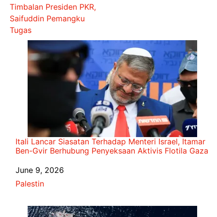
Timbalan Presiden PKR,
Saifuddin Pemangku
Tugas
Itali Lancar Siasatan Terhadap Menteri Israel, Itamar
Ben-Gvir Berhubung Penyeksaan Aktivis Flotila Gaza
Date
June 9, 2026
In relation to
Palestin