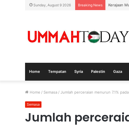
Nurul Izza
Sunday, August 9 2026
Breaking News
Home
Tempatan
Syria
Palestin
Gaza
Home
/
Semasa
/
Jumlah perceraian menurun 7.1% pada
Semasa
Jumlah percerai