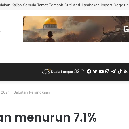
h Bercuti Sementara Jawatan Timbalan Presiden PKR, Saifuddin Pemang
℃
32
Facebook
Twitter
YouTube
Instagra
Teleg
Ti
Kuala Lumpur
 2021 – Jabatan Perangkaan
an menurun 7.1%