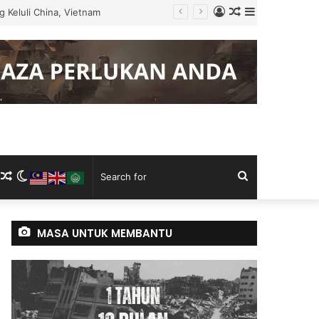
Log
Random
Sidebar
ku Tugas
In
Article
m
ram
kTok
RSS
Random
Switch
Search
Article
skin
for
MASA UNTUK MEMBANTU