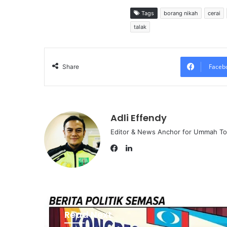
Tags
borang nikah
cerai
talak
Faceb
Share
Adli Effendy
Editor & News Anchor for Ummah T
L
i
F
n
a
k
c
e
e
d
b
Read Next
I
o