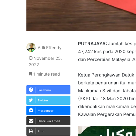
PUTRAJAYA:
Jumlah kes pe
Adli Effendy
47,242 kes pada 2020 kepa
November 25,
dan Perceraian Malaysia 2
2022
1 minute read
Ketua Perangkawan Datuk S
berkata penurunan itu, m
Facebook
Mahkamah Sivil dan Jabata
(PKP) dari 18 Mac 2020 hin
Twitter
dikendalikan mahkamah ber
Messenger
Kawalan Pergerakan Pemul
Share via Email
Print