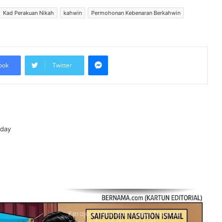
Keterjaminan Makanan
Kad Perakuan Nikah
kahwin
Permohonan Kebenaran Berkahwin
Ketua Mossad Pecat Dua Pegawai
Kanan Kerana Plot Gagal Guling
Kerajaan Iran
Messenger
ook
Twitter
Itali Bakal Berdepan Gelombang
Haba Ekstrem Selama 10 Hari Lagi,
Suhu Mencecah 48°C
Empat Rakyat Palestin Cedera,
Israel Arah Tebang Pokok di 78 Ekar
oday
Tanah Tebing Barat
RCI Tabung Haji: SPRM Sambung
Rakam Percakapan Bekas CFO
Kerajaan Mulakan Kajian Semula
Tamat Tempoh Duti Anti-