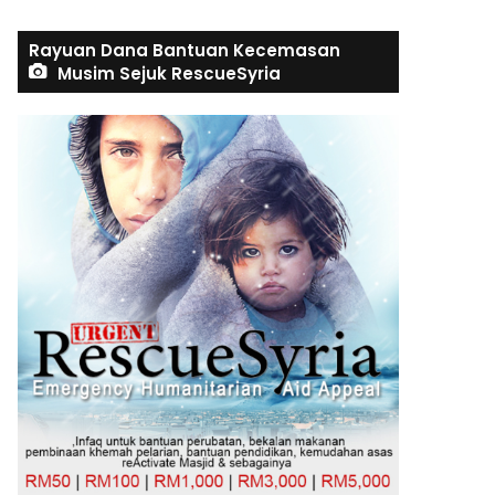
Rayuan Dana Bantuan Kecemasan
Musim Sejuk RescueSyria