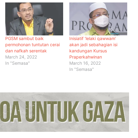
PGSM sambut baik
Inisiatif ‘lelaki qawwam’
permohonan tuntutan cerai
akan jadi sebahagian isi
dan nafkah serentak
kandungan Kursus
March 24, 2022
Praperkahwinan
In "Semasa"
March 16, 2022
In "Semasa"
Malaysia Dipilih Jadi Tuan Rumah
Kongres Farmasi Dunia 2027
Malaysia-Hungary Perkukuh
Kerjasama Pertanian dan