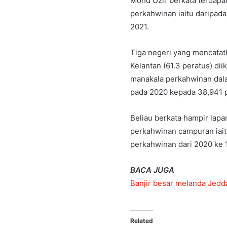
Mohd Uzir berkata terdapa
perkahwinan iaitu daripad
2021.
Tiga negeri yang mencatat
Kelantan (61.3 peratus) dii
manakala perkahwinan dala
pada 2020 kepada 38,941 p
Beliau berkata hampir lap
perkahwinan campuran iait
perkahwinan dari 2020 ke 1
BACA JUGA
Banjir besar melanda Jedd
Related