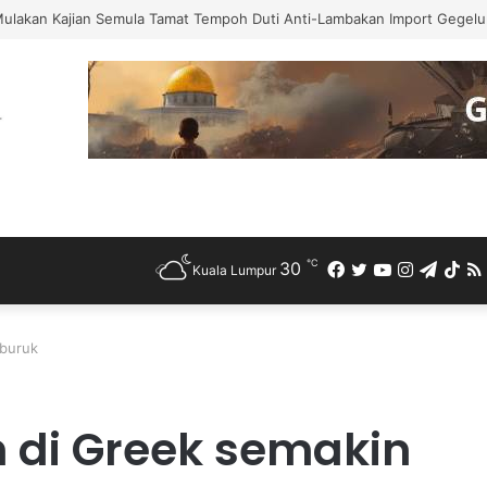
Mulakan Kajian Semula Tamat Tempoh Duti Anti-Lambakan Import Gegelun
℃
30
Facebook
Twitter
YouTube
Instagra
Teleg
Ti
Kuala Lumpur
mburuk
 di Greek semakin