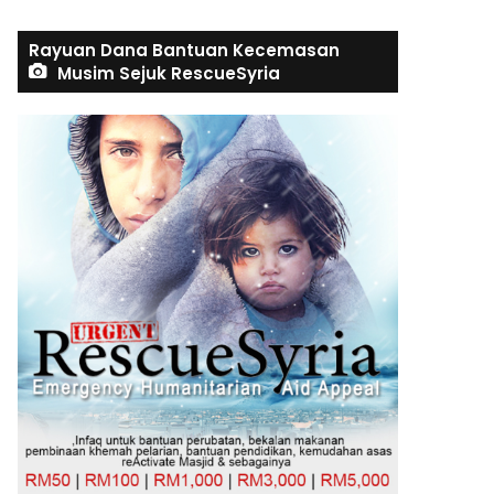
Rayuan Dana Bantuan Kecemasan
Musim Sejuk RescueSyria