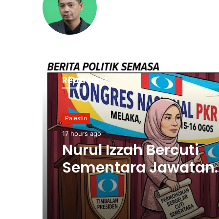
Read Next
Palestin
17 hours ago
Nurul Izzah Bercuti
Sementara Jawatan
Timbalan Presiden P
Saifuddin Pemangku