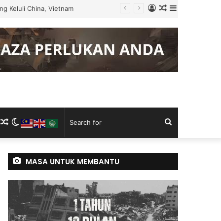
Log
Random
Sidebar
g Keluli China, Vietnam
In
Article
m
ram
kTok
RSS
Random
Switch
Search
Article
skin
for
MASA UNTUK MEMBANTU