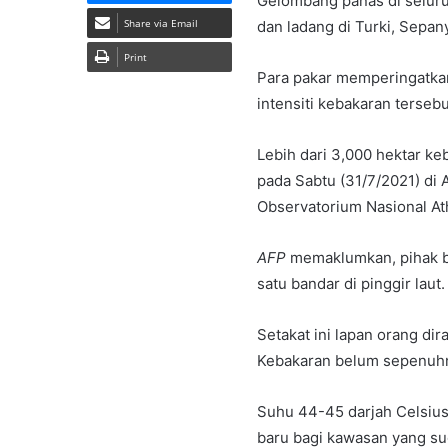
Gelombang panas di seluru
Share via Email
dan ladang di Turki, Sepanyo
Print
Para pakar memperingatka
intensiti kebakaran tersebu
Lebih dari 3,000 hektar ke
pada Sabtu (31/7/2021) di
Observatorium Nasional Ath
AFP
memaklumkan, pihak b
satu bandar di pinggir laut.
Setakat ini lapan orang di
Kebakaran belum sepenuhny
Suhu 44-45 darjah Celsius
baru bagi kawasan yang su