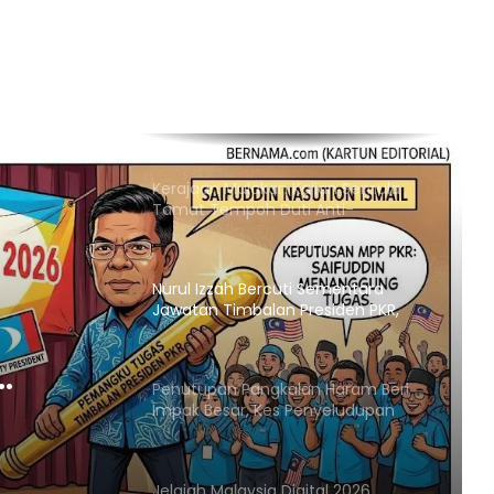
Israel Arah Tebang Pokok di 78 Ekar
Tanah Tebing Barat
RCI Tabung Haji: SPRM Sambung
Rakam Percakapan Bekas CFO
Kerajaan Mulakan Kajian Semula
Tamat Tempoh Duti Anti-
Lambakan Import Gegelung Keluli
China, Vietnam
Nurul Izzah Bercuti Sementara
Jawatan Timbalan Presiden PKR,
Saifuddin Pemangku Tugas
Penutupan Pangkalan Haram Beri
KR,
Impak Besar, Kes Penyeludupan
Petrol dan Diesel Menjunam
Jelajah Malaysia Digital 2026