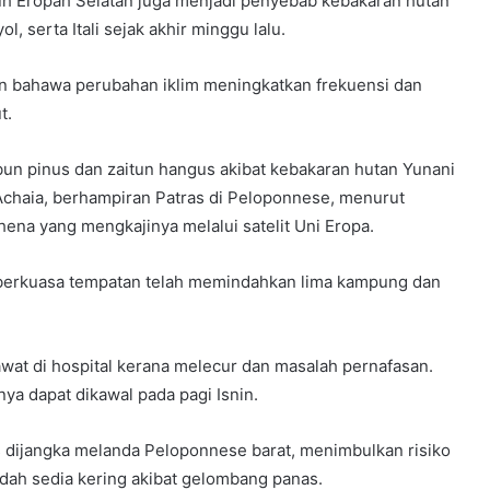
h Eropah Selatan juga menjadi penyebab kebakaran hutan
l, serta Itali sejak akhir minggu lalu.
n bahawa perubahan iklim meningkatkan frekuensi dan
t.
bun pinus dan zaitun hangus akibat kebakaran hutan Yunani
 Achaia, berhampiran Patras di Peloponnese, menurut
ena yang mengkajinya melalui satelit Uni Eropa.
erkuasa tempatan telah memindahkan lima kampung dan
rawat di hospital kerana melecur dan masalah pernafasan.
a dapat dikawal pada pagi Isnin.
 dijangka melanda Peloponnese barat, menimbulkan risiko
dah sedia kering akibat gelombang panas.