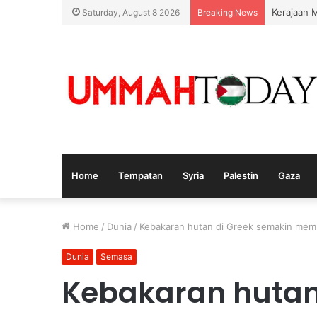
Kerajaan 
Saturday, August 8 2026
Breaking News
Home
Tempatan
Syria
Palestin
Gaza
Home
/
Dunia
/
Kebakaran hutan di Greek semakin me
Dunia
Semasa
Kebakaran hutan