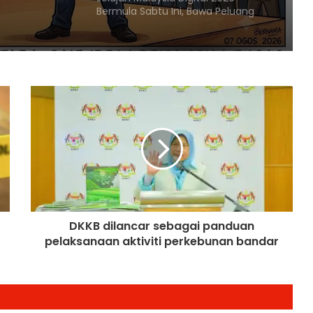
Bermula Sabtu Ini, Bawa Peluang
Ekonomi ke Komuniti Setempat
Malaysia Dipilih Jadi Tuan Rumah
Kongres Farmasi Dunia 2027
Malaysia-Hungary Perkukuh
Kerjasama Pertanian dan
Keterjaminan Makanan
Ketua Mossad Pecat Dua Pegawai
Kanan Kerana Plot Gagal Guling
Kerajaan Iran
DKKB dilancar sebagai panduan
pelaksanaan aktiviti perkebunan bandar
Itali Bakal Berdepan Gelombang
Haba Ekstrem Selama 10 Hari Lagi,
Suhu Mencecah 48°C