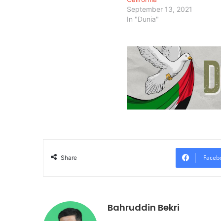
September 13, 2021
In "Dunia"
Faceb
Share
Bahruddin Bekri