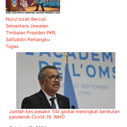
Nurul Izzah Bercuti
Sementara Jawatan
Timbalan Presiden PKR,
Saifuddin Pemangku
Tugas
Jumlah kes pesakit Tibi global meningkat berikutan
pandemik Covid-19: WHO