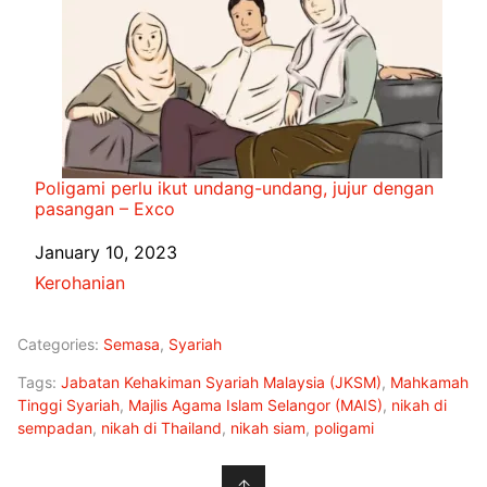
Poligami perlu ikut undang-undang, jujur dengan
pasangan – Exco
Date
January 10, 2023
In relation to
Kerohanian
Categories:
Semasa
,
Syariah
Tags:
Jabatan Kehakiman Syariah Malaysia (JKSM)
,
Mahkamah
Tinggi Syariah
,
Majlis Agama Islam Selangor (MAIS)
,
nikah di
sempadan
,
nikah di Thailand
,
nikah siam
,
poligami
↑