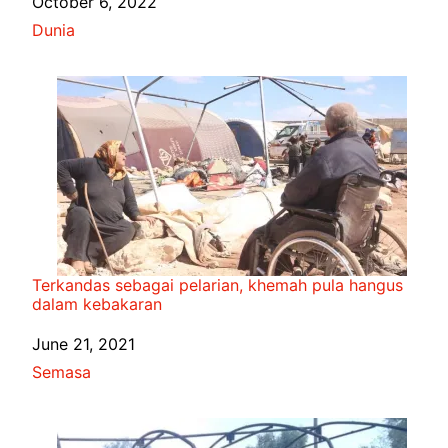
Date
October 6, 2022
In relation to
Dunia
Terkandas sebagai pelarian, khemah pula hangus
dalam kebakaran
Date
June 21, 2021
In relation to
Semasa