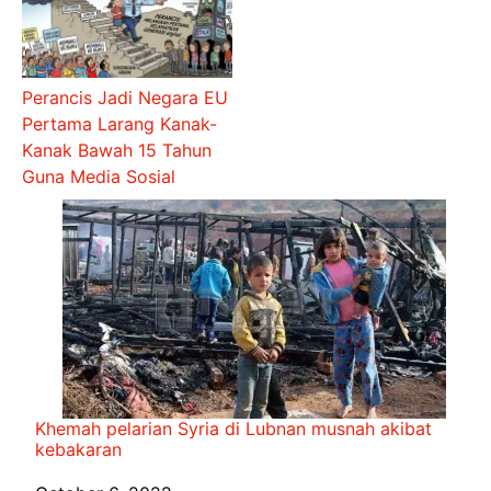
Perancis Jadi Negara EU
Pertama Larang Kanak-
Kanak Bawah 15 Tahun
Guna Media Sosial
Khemah pelarian Syria di Lubnan musnah akibat
kebakaran