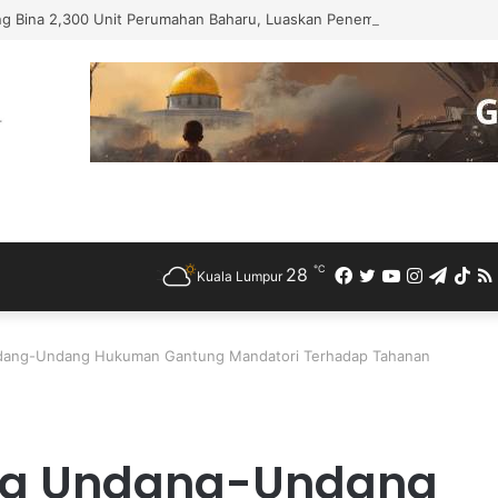
ng Bina 2,300 Unit Perumahan Baharu, Luaskan Penempatan Haram di Ba
℃
28
Facebook
Twitter
YouTube
Instagra
Teleg
Ti
Kuala Lumpur
dang-Undang Hukuman Gantung Mandatori Terhadap Tahanan
ang Undang-Undang