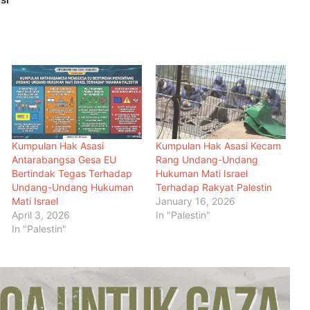
Kumpulan Hak Asasi
Kumpulan Hak Asasi Kecam
Antarabangsa Gesa EU
Rang Undang-Undang
Bertindak Tegas Terhadap
Hukuman Mati Israel
Undang-Undang Hukuman
Terhadap Rakyat Palestin
Mati Israel
January 16, 2026
April 3, 2026
In "Palestin"
In "Palestin"
Pemartabatan Bahasa Melayu Perlu
Dijadikan Agenda Nasional
Membabitkan Semua Sektor