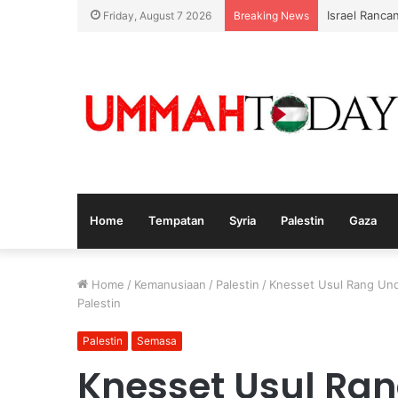
Israel Ranca
Friday, August 7 2026
Breaking News
Home
Tempatan
Syria
Palestin
Gaza
Home
/
Kemanusiaan
/
Palestin
/
Knesset Usul Rang Un
Palestin
Palestin
Semasa
Knesset Usul R