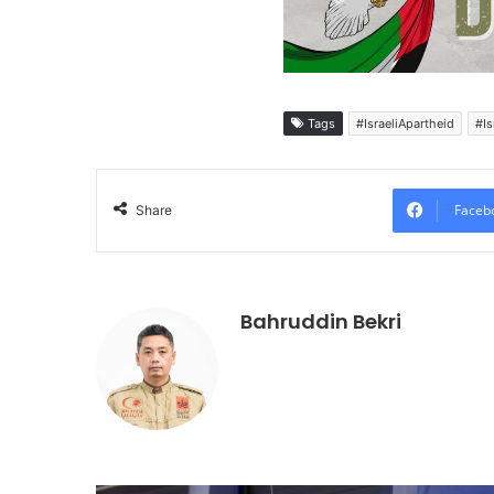
Tags
#IsraeliApartheid
#Is
Faceb
Share
Bahruddin Bekri