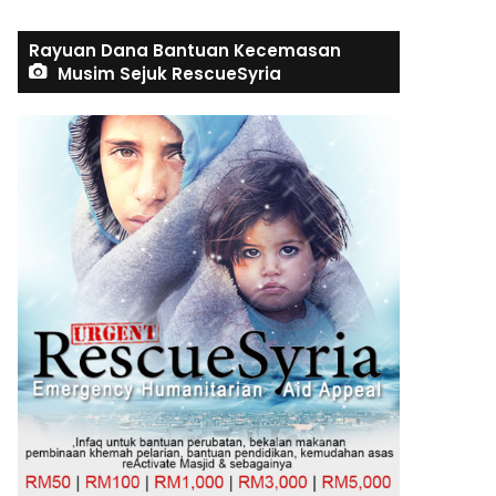
Rayuan Dana Bantuan Kecemasan
Musim Sejuk RescueSyria