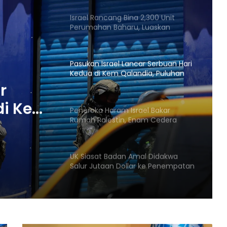
Antarabangsa
Israel Rancang Bina 2,300 Unit
Perumahan Baharu, Luaskan
Penempatan Haram di
Baitulmaqdis Timur
Pasukan Israel Lancar Serbuan Hari
Kedua di Kem Qalandia, Puluhan
Cedera
r
di Kem
Peneroka Haram Israel Bakar
Rumah Palestin, Enam Cedera
edera
dalam Serbuan Terbaru di Tebing
Barat
UK Siasat Badan Amal Didakwa
Salur Jutaan Dollar ke Penempatan
Haram Israel
Pemartabatan Bahasa Melayu Perlu
Dijadikan Agenda Nasional
Membabitkan Semua Sektor