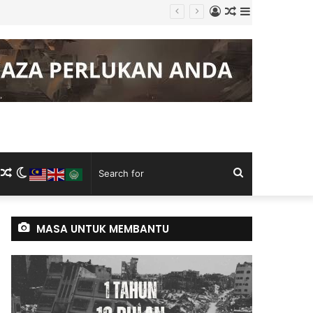
Log
Random
Sidebar
itulmaqdis Timur
In
Article
m
ram
kTok
RSS
Random
Switch
Search
Article
skin
for
MASA UNTUK MEMBANTU