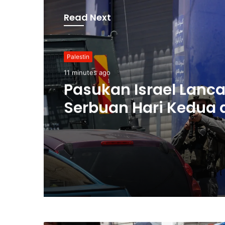
Read Next
Palestin
11 minutes ago
Pasukan Israel Lanca
Serbuan Hari Kedua 
Qalandia, Puluhan C