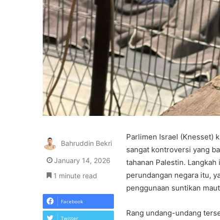
Parlimen Israel (Knesset)
Bahruddin Bekri
sangat kontroversi yang b
January 14, 2026
tahanan Palestin. Langkah i
perundangan negara itu, 
1 minute read
penggunaan suntikan maut
Facebook
Rang undang-undang terseb
Twitter