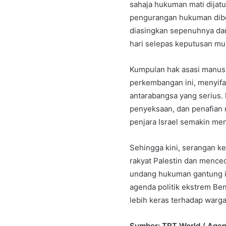
sahaja hukuman mati dijatu
pengurangan hukuman dibe
diasingkan sepenuhnya dan
hari selepas keputusan mu
Kumpulan hak asasi manu
perkembangan ini, menyif
antarabangsa yang serius. 
penyeksaan, dan penafian 
penjara Israel semakin me
Sehingga kini, serangan ke
rakyat Palestin dan mence
undang hukuman gantung in
agenda politik ekstrem Be
lebih keras terhadap warga
Sumber: TRT World / Agen