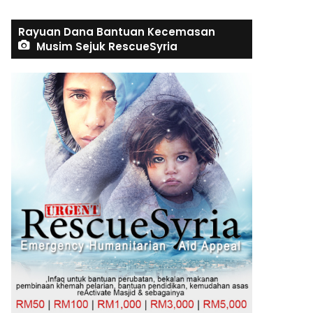
Rayuan Dana Bantuan Kecemasan
Musim Sejuk RescueSyria