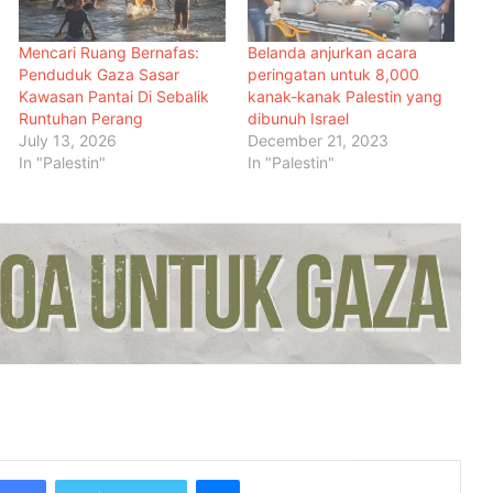
Mencari Ruang Bernafas:
Belanda anjurkan acara
Penduduk Gaza Sasar
peringatan untuk 8,000
Kawasan Pantai Di Sebalik
kanak-kanak Palestin yang
Runtuhan Perang
dibunuh Israel
July 13, 2026
December 21, 2023
In "Palestin"
In "Palestin"
Malaysia Dipilih Jadi Tuan Rumah
Kongres Farmasi Dunia 2027
Malaysia-Hungary Perkukuh
Kerjasama Pertanian dan
Keterjaminan Makanan
Ketua Mossad Pecat Dua Pegawai
Kanan Kerana Plot Gagal Guling
Kerajaan Iran
Messenger