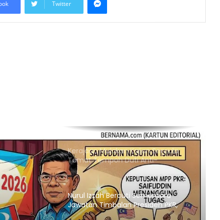
ook
Twitter
Itali Bakal Berdepan Gelombang
Haba Ekstrem Selama 10 Hari Lagi,
Suhu Mencecah 48°C
Empat Rakyat Palestin Cedera,
Israel Arah Tebang Pokok di 78 Ekar
Tanah Tebing Barat
RCI Tabung Haji: SPRM Sambung
Rakam Percakapan Bekas CFO
Kerajaan Mulakan Kajian Semula
Tamat Tempoh Duti Anti-
Lambakan Import Gegelung Keluli
China, Vietnam
Nurul Izzah Bercuti Sementara
Jawatan Timbalan Presiden PKR,
Saifuddin Pemangku Tugas