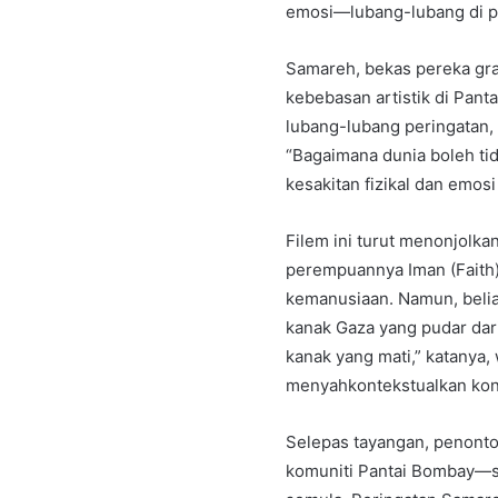
emosi—lubang-lubang di pa
Samareh, bekas pereka graf
kebebasan artistik di Pan
lubang-lubang peringatan,
“Bagaimana dunia boleh ti
kesakitan fizikal dan emosi
Filem ini turut menonjolk
perempuannya Iman (Faith
kemanusiaan. Namun, beliau
kanak Gaza yang pudar dari 
kanak yang mati,” katanya,
menyahkontekstualkan konf
Selepas tayangan, penonto
komuniti Pantai Bombay—s