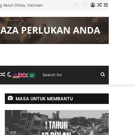
Log
Random
Sidebar
 Keluli China, Vietnam
In
Article
m
ram
kTok
RSS
Random
Switch
Search
Article
skin
for
MASA UNTUK MEMBANTU