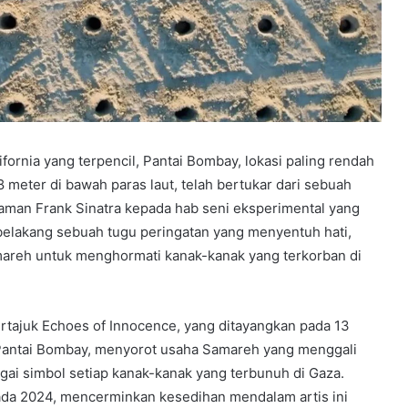
ifornia yang terpencil, Pantai Bombay, lokasi paling rendah
8 meter di bawah paras laut, telah bertukar dari sebuah
aman Frank Sinatra kepada hab seni eksperimental yang
ar belakang sebuah tugu peringatan yang menyentuh hati,
amareh untuk menghormati kanak-kanak yang terkorban di
tajuk Echoes of Innocence, yang ditayangkan pada 13
 Pantai Bombay, menyorot usaha Samareh yang menggali
gai simbol setiap kanak-kanak yang terbunuh di Gaza.
pada 2024, mencerminkan kesedihan mendalam artis ini