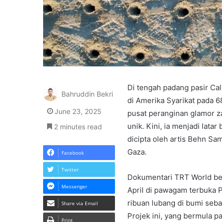
Di tengah padang pasir Cal
Bahruddin Bekri
di Amerika Syarikat pada 6
June 23, 2025
pusat peranginan glamor z
unik. Kini, ia menjadi lat
2 minutes read
dicipta oleh artis Behn S
Gaza.
Facebook
Twitter
Dokumentari TRT World ber
Messenger
April di pawagam terbuka
ribuan lubang di bumi seba
Share via Email
Projek ini, yang bermula 
Print