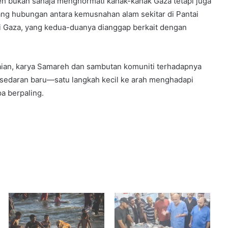
h bukan sahaja menghormati kanak-kanak Gaza tetapi juga
ng hubungan antara kemusnahan alam sekitar di Pantai
i Gaza, yang kedua-duanya dianggap berkait dengan
ian, karya Samareh dan sambutan komuniti terhadapnya
edaran baru—satu langkah kecil ke arah menghadapi
a berpaling.