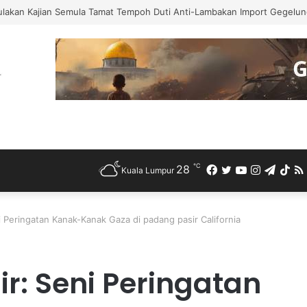
ulakan Kajian Semula Tamat Tempoh Duti Anti-Lambakan Import Gegelung
℃
28
Facebook
Twitter
YouTube
Instagra
Teleg
Ti
Kuala Lumpur
i Peringatan Kanak-Kanak Gaza di padang pasir California
r: Seni Peringatan