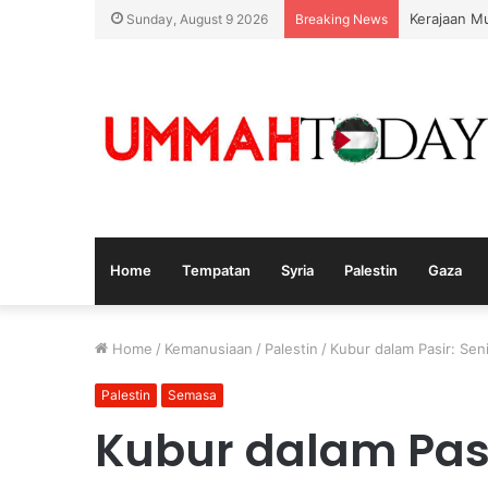
Kerajaan M
Sunday, August 9 2026
Breaking News
Home
Tempatan
Syria
Palestin
Gaza
Home
/
Kemanusiaan
/
Palestin
/
Kubur dalam Pasir: Sen
Palestin
Semasa
Kubur dalam Pasi