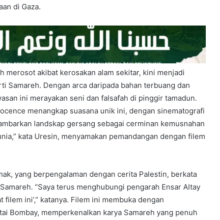
aan di Gaza.
 merosot akibat kerosakan alam sekitar, kini menjadi
erti Samareh. Dengan arca daripada bahan terbuang dan
wasan ini merayakan seni dan falsafah di pinggir tamadun.
ocence menangkap suasana unik ini, dengan sinematografi
ambarkan landskap gersang sebagai cerminan kemusnahan
 dunia,” kata Uresin, menyamakan pemandangan dengan filem
mak, yang berpengalaman dengan cerita Palestin, berkata
 Samareh. “Saya terus menghubungi pengarah Ensar Altay
at filem ini’,” katanya. Filem ini membuka dengan
tai Bombay, memperkenalkan karya Samareh yang penuh