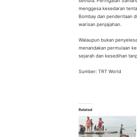
semula. Peringatan Samare
menggesa kesedaran tenta
Bombay dan penderitaan d
warisan penjajahan.
Walaupun bukan penyelesa
menandakan permulaan kes
sejarah dan kesedihan tanp
Sumber: TRT World
Related