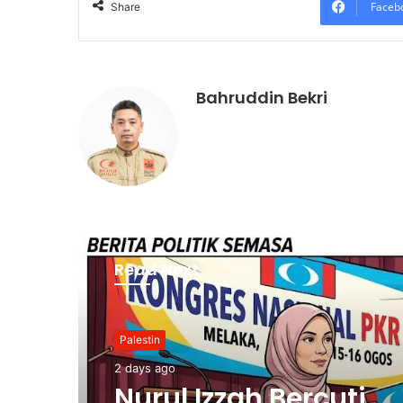
Faceb
Share
Bahruddin Bekri
Read Next
Palestin
2 days ago
Nurul Izzah Bercuti