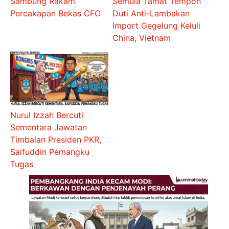
Sambung Rakam
Semula Tamat Tempoh
Percakapan Bekas CFO
Duti Anti-Lambakan
Import Gegelung Keluli
China, Vietnam
Nurul Izzah Bercuti
Sementara Jawatan
Timbalan Presiden PKR,
Saifuddin Pemangku
Tugas