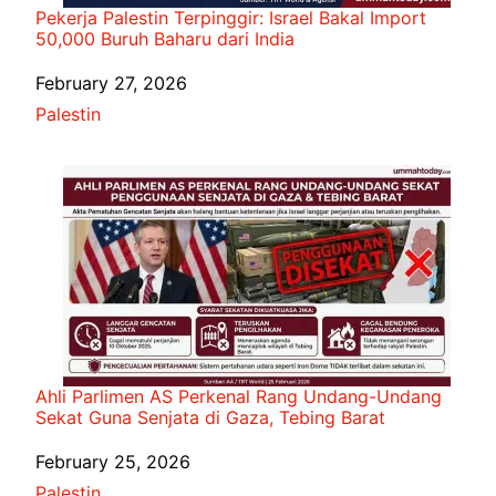
Pekerja Palestin Terpinggir: Israel Bakal Import
50,000 Buruh Baharu dari India
Date
February 27, 2026
In relation to
Palestin
Ahli Parlimen AS Perkenal Rang Undang-Undang
Sekat Guna Senjata di Gaza, Tebing Barat
Date
February 25, 2026
In relation to
Palestin