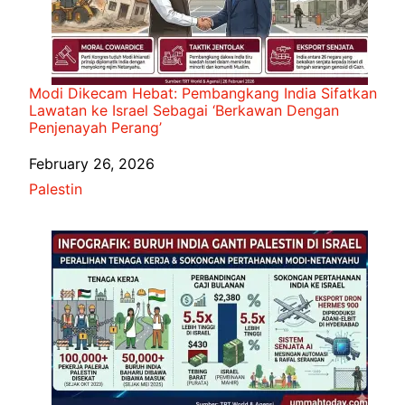
Modi Dikecam Hebat: Pembangkang India Sifatkan
Lawatan ke Israel Sebagai ‘Berkawan Dengan
Penjenayah Perang’
Date
February 26, 2026
In relation to
Palestin