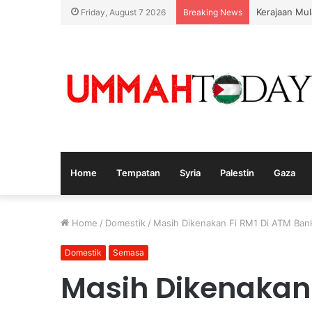
Kerajaan Mul
Friday, August 7 2026
Breaking News
Home
Tempatan
Syria
Palestin
Gaza
Home
/
Domestik
/
Masih Dikenakan Fi RM1 Di ATM Ban
Domestik
Semasa
Masih Dikenakan 