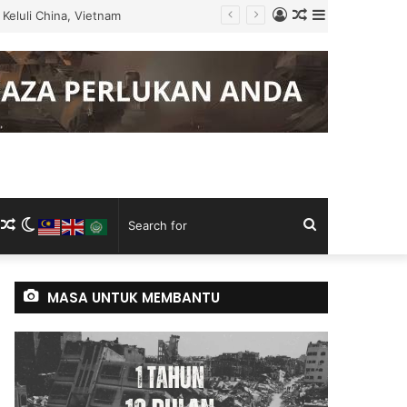
Log
Random
Sidebar
Keluli China, Vietnam
In
Article
m
ram
kTok
RSS
Random
Switch
Search
Article
skin
for
MASA UNTUK MEMBANTU