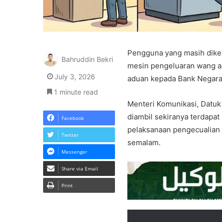
Pengguna yang masih dikena
Bahruddin Bekri
mesin pengeluaran wang au
July 3, 2026
aduan kepada Bank Negara
1 minute read
Menteri Komunikasi,
Datuk 
diambil sekiranya terdapa
Facebook
pelaksanaan pengecualian 
Twitter
semalam.
Messenger
Share via Email
Print