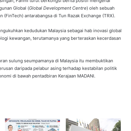
singan,
Fahmi turut berkongsi berita positif mengenai
unan Global (
Global Development Centre
) oleh sebuah
an (FinTech) antarabangsa di Tun Razak Exchange (TRX).
mengukuhkan kedudukan Malaysia sebagai hab inovasi global
nologi kewangan,
terutamanya yang berteraskan kecerdasan
ran sulung seumpamanya di Malaysia itu membuktikan
erusan daripada pelabur asing terhadap kestabilan politik
konomi di bawah pentadbiran Kerajaan MADANI.