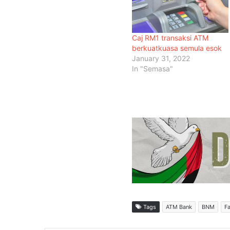
Caj RM1 transaksi ATM
berkuatkuasa semula esok
January 31, 2022
In "Semasa"
Tags
ATM Bank
BNM
F