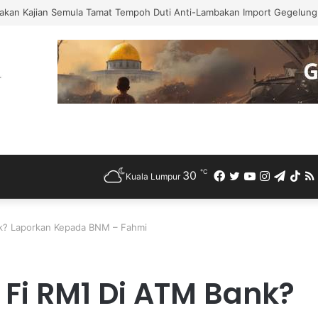
akan Kajian Semula Tamat Tempoh Duti Anti-Lambakan Import Gegelung 
℃
30
Facebook
Twitter
YouTube
Instagra
Teleg
Ti
Kuala Lumpur
k? Laporkan Kepada BNM – Fahmi
Fi RM1 Di ATM Bank?