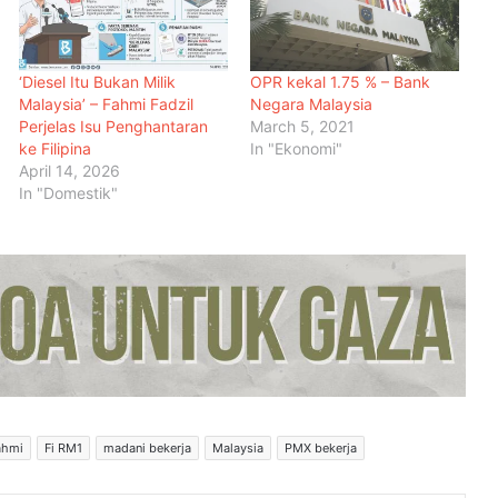
‘Diesel Itu Bukan Milik
OPR kekal 1.75 % – Bank
Malaysia’ – Fahmi Fadzil
Negara Malaysia
Perjelas Isu Penghantaran
March 5, 2021
ke Filipina
In "Ekonomi"
April 14, 2026
In "Domestik"
Malaysia Dipilih Jadi Tuan Rumah
Kongres Farmasi Dunia 2027
Malaysia-Hungary Perkukuh
Kerjasama Pertanian dan
Keterjaminan Makanan
ahmi
Fi RM1
madani bekerja
Malaysia
PMX bekerja
Ketua Mossad Pecat Dua Pegawai
Kanan Kerana Plot Gagal Guling