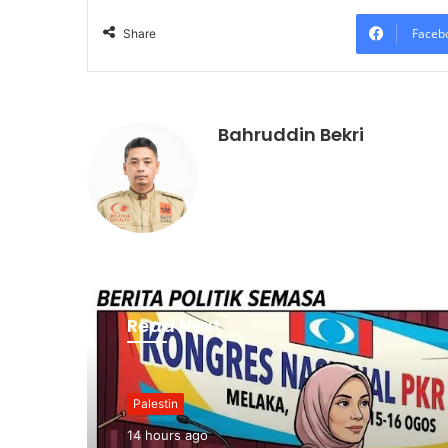
Faceb
Share
Bahruddin Bekri
Read Next
Palestin
14 hours ago