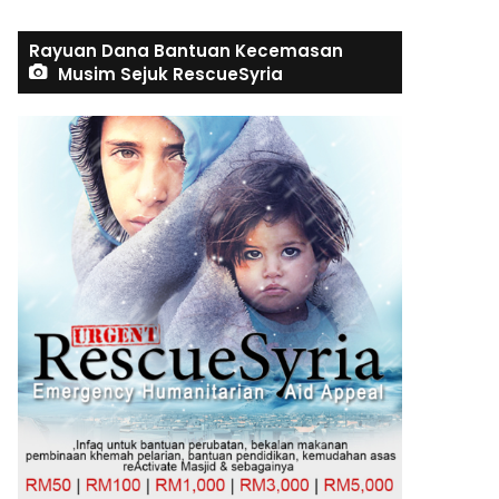
Rayuan Dana Bantuan Kecemasan
Musim Sejuk RescueSyria