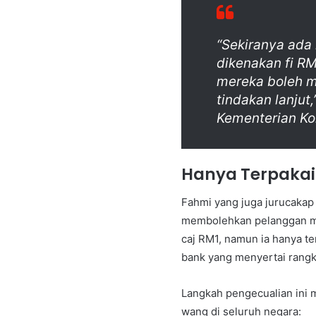
“Sekiranya ad
dikenakan fi RM
mereka boleh 
tindakan lanju
Kementerian Ko
Hanya Terpakai 
Fahmi yang juga jurucakap
membolehkan pelanggan m
caj RM1,
namun ia hanya ter
bank yang menyertai rang
Langkah pengecualian ini
wang di seluruh negara: