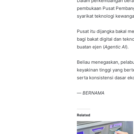
Dalam perkembangan bera
pembukaan Pusat Pembang
syarikat teknologi kewang
Pusat itu dijangka bakal 
bagi bakat digital dan tek
buatan ejen (
Agentic AI
).
Beliau menegaskan,
pelabu
keyakinan tinggi yang bert
serta konsistensi dasar e
—
BERNAMA
Related