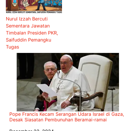
Nurul Izzah Bercuti
Sementara Jawatan
Timbalan Presiden PKR,
Saifuddin Pemangku
Tugas
Pope Francis Kecam Serangan Udara Israel di Gaza,
Desak Siasatan Pembunuhan Beramai-ramai