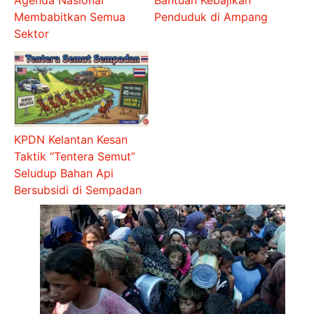
Agenda Nasional
Bantuan Kebajikan
Membabitkan Semua
Penduduk di Ampang
Sektor
KPDN Kelantan Kesan
Taktik “Tentera Semut”
Seludup Bahan Api
Bersubsidi di Sempadan