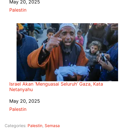
Date
May 20, 2025
In relation to
Palestin
Israel Akan ‘Menguasai Seluruh’ Gaza, Kata
Netanyahu
Date
May 20, 2025
In relation to
Palestin
Categories:
Palestin
,
Semasa