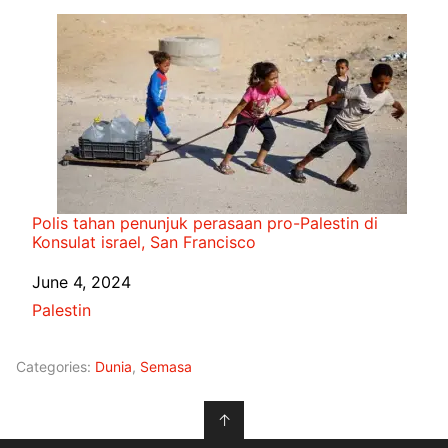
Polis tahan penunjuk perasaan pro-Palestin di
Konsulat israel, San Francisco
Date
June 4, 2024
In relation to
Palestin
Categories:
Dunia
,
Semasa
↑