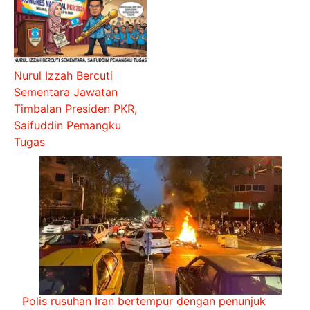
Nurul Izzah Bercuti
Sementara Jawatan
Timbalan Presiden PKR,
Saifuddin Pemangku
Tugas
Polis rusuhan Iran bertempur dengan penunjuk