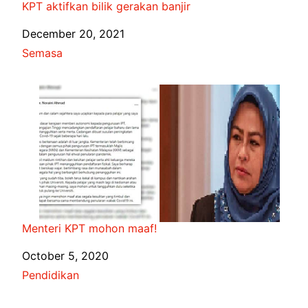
KPT aktifkan bilik gerakan banjir
Date
December 20, 2021
In relation to
Semasa
Menteri KPT mohon maaf!
Date
October 5, 2020
In relation to
Pendidikan