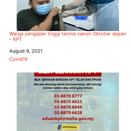
Warga pengajian tinggi terima vaksin Oktober depan
– KPT
Date
August 6, 2021
In relation to
Covid19