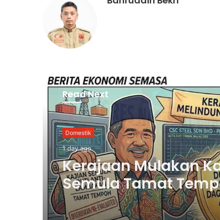
Bahruddin Bekri
Read Next
Palestin
1 day ago
Nurul Izzah Bercuti
Sementara Jawatan
Timbalan Presiden P
Saifuddin Pemangku