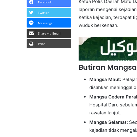
Ketua Polis Daerah Matu 
Facebook
laporan mengenai kejadian 
Twitter
Ketika kejadian, terdapat 
Messenger
wuduk berkenaan.
Share via Email
Print
Butiran Mangs
Mangsa Maut:
Pelajar
disahkan meninggal du
Mangsa Cedera Para
Hospital Daro sebelum
rawatan lanjut.
Mangsa Selamat:
Seor
kejadian tidak menga