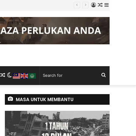
Log
Random
Sidebar
g Keluli China, Vietnam
In
Article
m
ram
kTok
RSS
Random
Switch
Search
Article
skin
for
MASA UNTUK MEMBANTU