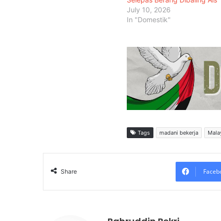
July 10, 2026
In "Domestik"
Tags
madani bekerja
Mala
Faceb
Share