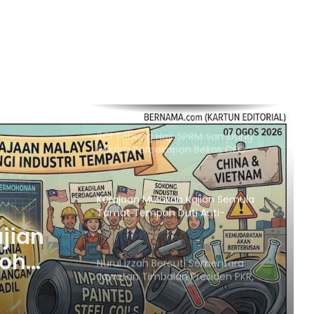
Empat Rakyat Palestin Cedera,
Israel Arah Tebang Pokok di 78 Ekar
Tanah Tebing Barat
RCI Tabung Haji: SPRM Sambung
Rakam Percakapan Bekas CFO
Kerajaan Mulakan Kajian Semula
Tamat Tempoh Duti Anti-
Lambakan Import Gegelung Keluli
China, Vietnam
Nurul Izzah Bercuti Sementara
Jawatan Timbalan Presiden PKR,
Saifuddin Pemangku Tugas
Penutupan Pangkalan Haram Beri
KR,
Impak Besar, Kes Penyeludupan
Petrol dan Diesel Menjunam