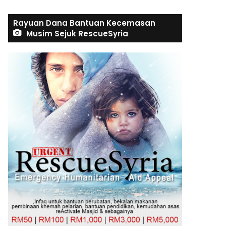
Rayuan Dana Bantuan Kecemasan
Musim Sejuk RescueSyria