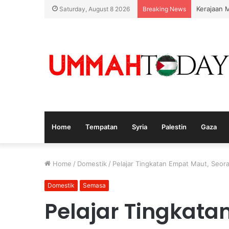
Kerajaan 
Saturday, August 8 2026
Breaking News
Home
Tempatan
Syria
Palestin
Gaza
Home
/
Domestik
/
Pelajar Tingkatan Empat Maut, Seor
Domestik
Semasa
Pelajar Tingkata