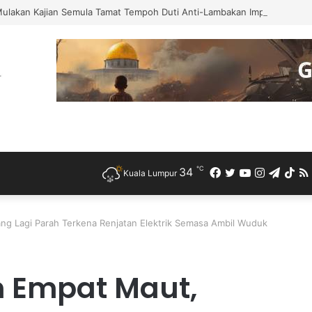
Mulakan Kajian Semula Tamat Tempoh Duti Anti-Lambakan Import Gegelun
℃
34
Facebook
Twitter
YouTube
Instagra
Teleg
Ti
Kuala Lumpur
ang Lagi Parah Terkena Renjatan Elektrik Semasa Ambil Wuduk
n Empat Maut,