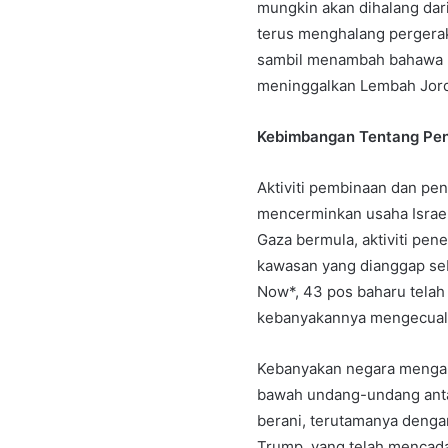
mungkin akan dihalang dar
terus menghalang pergeraka
sambil menambah bahawa 
meninggalkan Lembah Jor
Kebimbangan Tentang Pen
Aktiviti pembinaan dan pe
mencerminkan usaha Israel
Gaza bermula, aktiviti pen
kawasan yang dianggap seb
Now*, 43 pos baharu telah 
kebanyakannya mengecualik
Kebanyakan negara mengan
bawah undang-undang antar
berani, terutamanya denga
Trump, yang telah mencada