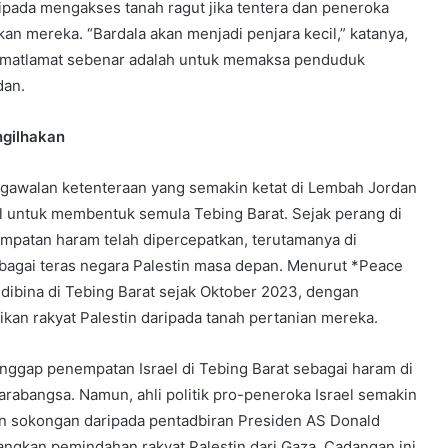
ipada mengakses tanah ragut jika tentera dan peneroka
n mereka. “Bardala akan menjadi penjara kecil,” katanya,
matlamat sebenar adalah untuk memaksa penduduk
dan.
gilhakan
ngawalan ketenteraan yang semakin ketat di Lembah Jordan
 untuk membentuk semula Tebing Barat. Sejak perang di
empatan haram telah dipercepatkan, terutamanya di
agai teras negara Palestin masa depan. Menurut *Peace
dibina di Tebing Barat sejak Oktober 2023, dengan
an rakyat Palestin daripada tanah pertanian mereka.
ggap penempatan Israel di Tebing Barat sebagai haram di
abangsa. Namun, ahli politik pro-peneroka Israel semakin
n sokongan daripada pentadbiran Presiden AS Donald
ngkan pemindahan rakyat Palestin dari Gaza. Cadangan ini