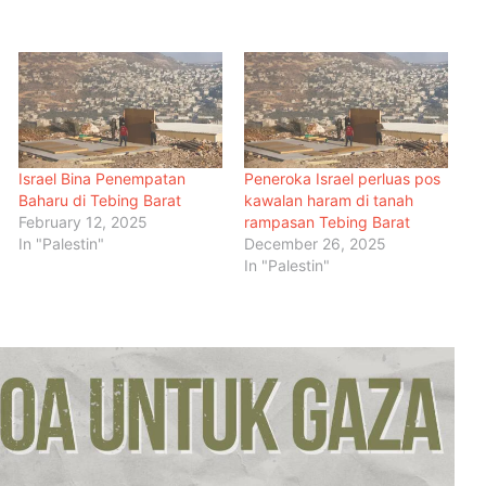
Israel Bina Penempatan
Peneroka Israel perluas pos
Baharu di Tebing Barat
kawalan haram di tanah
February 12, 2025
rampasan Tebing Barat
In "Palestin"
December 26, 2025
In "Palestin"
Malaysia Dipilih Jadi Tuan Rumah
Kongres Farmasi Dunia 2027
Malaysia-Hungary Perkukuh
Kerjasama Pertanian dan