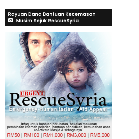
Rayuan Dana Bantuan Kecemasan
Musim Sejuk RescueSyria