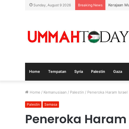
Kerajaan M
Sunday, August 9 2026
Breaking News
Home
Tempatan
Syria
Palestin
Gaza
Home
/
Kemanusiaan
/
Palestin
/
Peneroka Haram Israel 
Palestin
Semasa
Peneroka Haram I