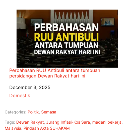
Perbahasan RUU Antibuli antara tumpuan
persidangan Dewan Rakyat hari ini
Date
December 3, 2025
In relation to
Domestik
Categories:
Politik
,
Semasa
Tags:
Dewan Rakyat
,
Jurang Inflasi-Kos Sara
,
madani bekerja
,
Malaysia
,
Pindaan Akta SUHAKAM