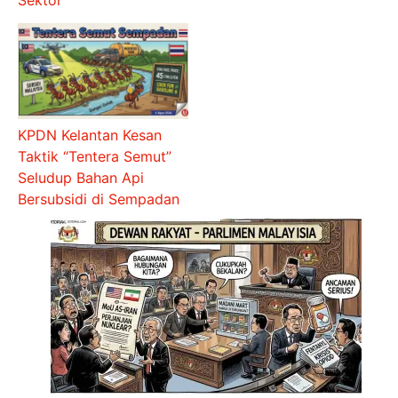
Sektor
KPDN Kelantan Kesan
Taktik “Tentera Semut”
Seludup Bahan Api
Bersubsidi di Sempadan