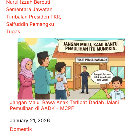
Nurul Izzah Bercuti
Sementara Jawatan
Timbalan Presiden PKR,
Saifuddin Pemangku
Tugas
Jangan Malu, Bawa Anak Terlibat Dadah Jalani
Pemulihan di AADK – MCPF
Date
January 21, 2026
In relation to
Domestik