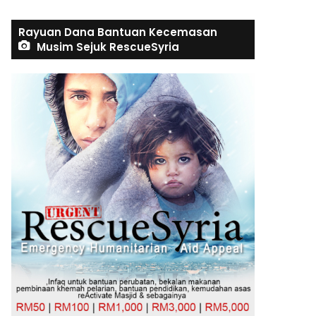
Rayuan Dana Bantuan Kecemasan
Musim Sejuk RescueSyria