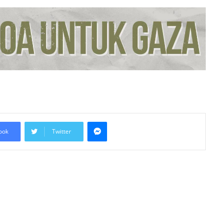
Hampir 20 Negara Islam
Pertimbang Tindakan Kolektif
Tangani Pelanggaran Israel di Al-
Aqsa
Kadar Emigrasi Israel Capai Rekod
Tertinggi, Hampir 270,000
Penduduk Berpindah Keluar
Mesir Desak Pembukaan
Sempadan Rafah, Israel Tegas
Hadkan Laluan Bantuan ke Gaza
Messenger
ook
Twitter
Keputusan Mahkamah Jerman
Lindungi Kritikan Terhadap Israel Uji
Doktrin ‘Staatsrason’
Pemartabatan Bahasa Melayu Perlu
Dijadikan Agenda Nasional
Membabitkan Semua Sektor