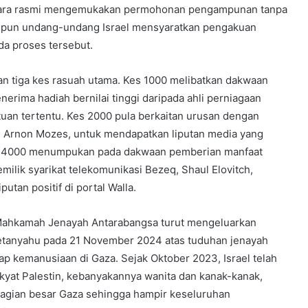
ecara rasmi mengemukakan permohonan pengampunan tanpa
upun undang-undang Israel mensyaratkan pengakuan
da proses tersebut.
n tiga kes rasuah utama. Kes 1000 melibatkan dakwaan
nerima hadiah bernilai tinggi daripada ahli perniagaan
tuan tertentu. Kes 2000 pula berkaitan urusan dengan
, Arnon Mozes, untuk mendapatkan liputan media yang
s 4000 menumpukan pada dakwaan pemberian manfaat
ilik syarikat telekomunikasi Bezeq, Shaul Elovitch,
putan positif di portal Walla.
 Mahkamah Jenayah Antarabangsa turut mengeluarkan
etanyahu pada 21 November 2024 atas tuduhan jenayah
p kemanusiaan di Gaza. Sejak Oktober 2023, Israel telah
yat Palestin, kebanyakannya wanita dan kanak-kanak,
gian besar Gaza sehingga hampir keseluruhan