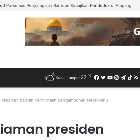
n Kesan Taktik “Tentera Semut” Seludup Bahan Api Bersubsidi di Semp
℃
27
Facebook
Twitter
YouTube
Instagra
Teleg
Ti
Kuala Lumpur
an presiden bantah permintaan pengampunan Netanyahu
ediaman presiden