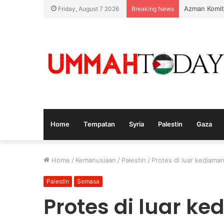
KPDN Kelanta
Friday, August 7 2026
Breaking News
Home
Tempatan
Syria
Palestin
Gaza
Home
/
Kemanusiaan
/
Palestin
/
Protes di luar kediam
Palestin
Semasa
Protes di luar k