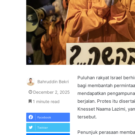
Puluhan rakyat Israel berh
Bahruddin Bekri
bagi membantah permintaa
December 2, 2025
mendapatkan pengampunan
berjalan. Protes itu dise
1 minute read
Knesset Naama Lazimi, y
tersebut.
Facebook
Twitter
Penunjuk perasaan memba