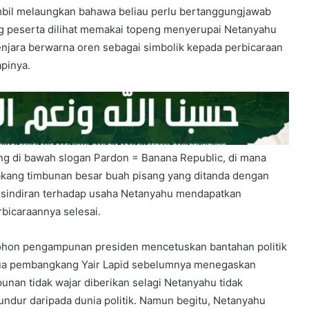
ambil melaungkan bahawa beliau perlu bertanggungjawab
g peserta dilihat memakai topeng menyerupai Netanyahu
njara berwarna oren sebagai simbolik kepada perbicaraan
pinya.
ng di bawah slogan Pardon = Banana Republic, di mana
elakang timbunan besar buah pisang yang ditanda dengan
 sindiran terhadap usaha Netanyahu mendapatkan
icaraannya selesai.
hon pengampunan presiden mencetuskan bantahan politik
ua pembangkang Yair Lapid sebelumnya menegaskan
an tidak wajar diberikan selagi Netanyahu tidak
ndur daripada dunia politik. Namun begitu, Netanyahu