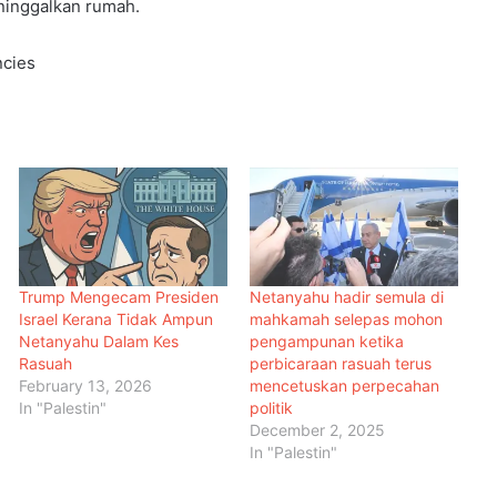
inggalkan rumah.
ncies
Trump Mengecam Presiden
Netanyahu hadir semula di
Israel Kerana Tidak Ampun
mahkamah selepas mohon
Netanyahu Dalam Kes
pengampunan ketika
Rasuah
perbicaraan rasuah terus
February 13, 2026
mencetuskan perpecahan
In "Palestin"
politik
Menteri Arab dan Islam Bersetuju
Wujud Mekanisme Tetap
December 2, 2025
Dokumentasi Pelanggaran Israel di
In "Palestin"
Baitulmaqdis Timur