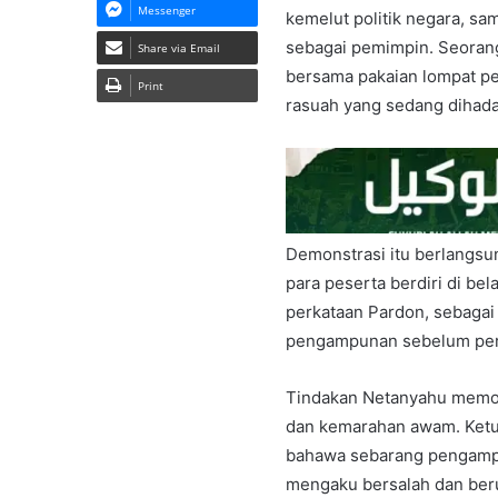
Messenger
kemelut politik negara, s
sebagai pemimpin. Seoran
Share via Email
bersama pakaian lompat pe
Print
rasuah yang sedang dihada
Demonstrasi itu berlangsu
para peserta berdiri di b
perkataan Pardon, sebagai
pengampunan sebelum perb
Tindakan Netanyahu memo
dan kemarahan awam. Ket
bahawa sebarang pengampun
mengaku bersalah dan beru