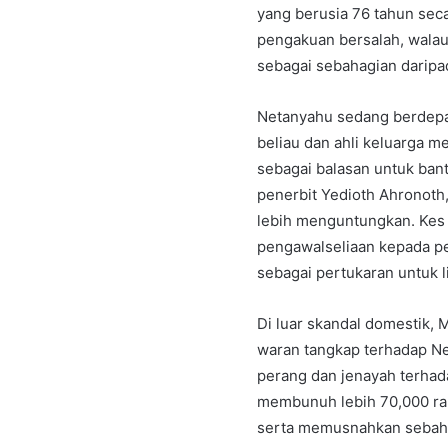
yang berusia 76 tahun s
pengakuan bersalah, wala
sebagai sebahagian daripa
Netanyahu sedang berdepa
beliau dan ahli keluarga me
sebagai balasan untuk ban
penerbit Yedioth Ahronoth
lebih menguntungkan. Ke
pengawalseliaan kepada pem
sebagai pertukaran untuk li
Di luar skandal domestik,
waran tangkap terhadap N
perang dan jenayah terhada
membunuh lebih 70,000 rak
serta memusnahkan sebaha