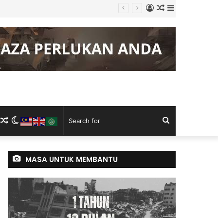
Log
Random
Sidebar
adan
In
Article
m
ram
kTok
RSS
Random
Switch
Search
Article
skin
for
MASA UNTUK MEMBANTU