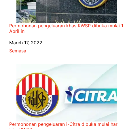
Permohonan pengeluaran khas KWSP dibuka mulai 1
April ini
Date
March 17, 2022
In relation to
Semasa
Permohonan pengeluaran i-Citra dibuka mulai hari