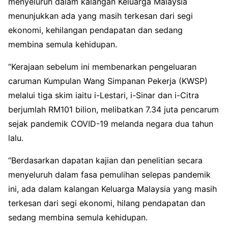
menyeluruh dalam kalangan Keluarga Malaysia
menunjukkan ada yang masih terkesan dari segi
ekonomi, kehilangan pendapatan dan sedang
membina semula kehidupan.
“Kerajaan sebelum ini membenarkan pengeluaran
caruman Kumpulan Wang Simpanan Pekerja (KWSP)
melalui tiga skim iaitu i-Lestari, i-Sinar dan i-Citra
berjumlah RM101 bilion, melibatkan 7.34 juta pencarum
sejak pandemik COVID-19 melanda negara dua tahun
lalu.
“Berdasarkan dapatan kajian dan penelitian secara
menyeluruh dalam fasa pemulihan selepas pandemik
ini, ada dalam kalangan Keluarga Malaysia yang masih
terkesan dari segi ekonomi, hilang pendapatan dan
sedang membina semula kehidupan.