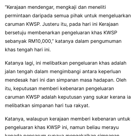
“Kerajaan mendengar, mengkaji dan meneliti
permintaan daripada semua pihak untuk mengeluarkan
caruman KWSP. Justeru itu, pada hari ini Kerajaan
bersetuju membenarkan pengeluaran khas KWSP
sebanyak RM10,000,” katanya dalam pengumuman
khas tengah hari ini.
Katanya lagi, ini melibatkan pengeluaran khas adalah
jalan tengah dalam mengimbangi antara keperluan
mendesak hari ini dan simpanan masa hadapan. Oleh
itu, keputusan memberi kebenaran pengeluaran
caruman KWSP adalah keputusan yang sukar kerana ia
melibatkan simpanan hari tua rakyat.
Katanya, walaupun kerajaan memberi kebenaran untuk
pengeluaran khas KWSP ini, namun beliau merayu
kepada pencarum supaya mengekalkan simpanan