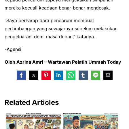
mereka kecuali keadaan benar-benar mendesak.
“Saya berharap para pencarum membuat
pertimbangan yang sewajarnya sebelum melakukan
pengeluaran, demi masa depan,” katanya.
-Agensi
Oleh Azrina Amri – Wartawan Pelatih Ummah Today
Related Articles