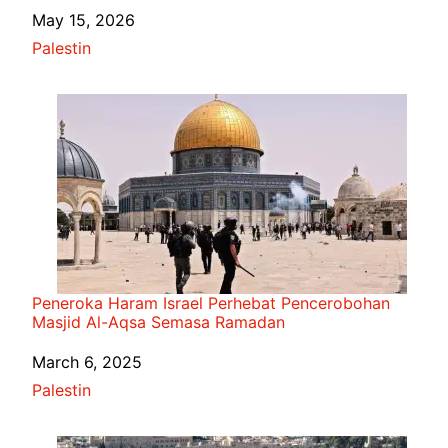
Date
May 15, 2026
In relation to
Palestin
Peneroka Haram Israel Perhebat Pencerobohan
Masjid Al-Aqsa Semasa Ramadan
Date
March 6, 2025
In relation to
Palestin