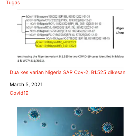
Tugas
Dua kes varian Nigeria SAR Cov-2, B1.525 dikesan
Date
March 5, 2021
In relation to
Covid19