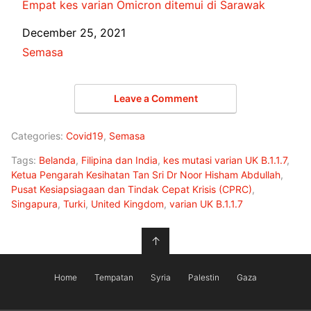
Empat kes varian Omicron ditemui di Sarawak
Date
December 25, 2021
In relation to
Semasa
Leave a Comment
Categories:
Covid19
,
Semasa
Tags:
Belanda
,
Filipina dan India
,
kes mutasi varian UK B.1.1.7
,
Ketua Pengarah Kesihatan Tan Sri Dr Noor Hisham Abdullah
,
Pusat Kesiapsiagaan dan Tindak Cepat Krisis (CPRC)
,
Singapura
,
Turki
,
United Kingdom
,
varian UK B.1.1.7
↑
Home
Tempatan
Syria
Palestin
Gaza