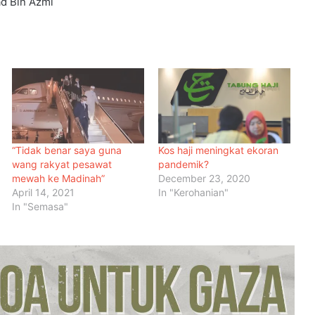
d Bin Azmi
“Tidak benar saya guna
Kos haji meningkat ekoran
wang rakyat pesawat
pandemik?
mewah ke Madinah”
December 23, 2020
April 14, 2021
In "Kerohanian"
In "Semasa"
Sukan Komanwel Glasgow 2026:
Latif Romly Harungi Cuaca Sejuk
Untuk Sahkan Emas Ke-5 Malaysia