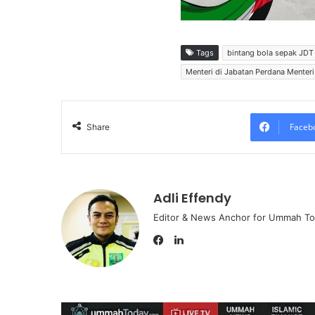
Tags
bintang bola sepak JDT
Menteri di Jabatan Perdana Menter
Faceb
Share
Adli Effendy
Editor & News Anchor for Ummah T
L
i
F
n
a
k
c
e
e