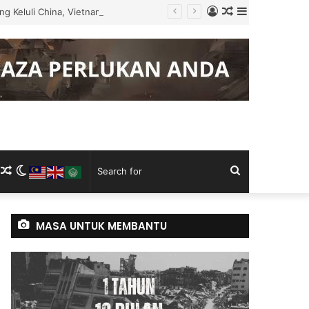
Log
Random
Sidebar
g Keluli China, Vietnam
In
Article
m
ram
kTok
RSS
Random
Switch
Search
Article
skin
for
MASA UNTUK MEMBANTU