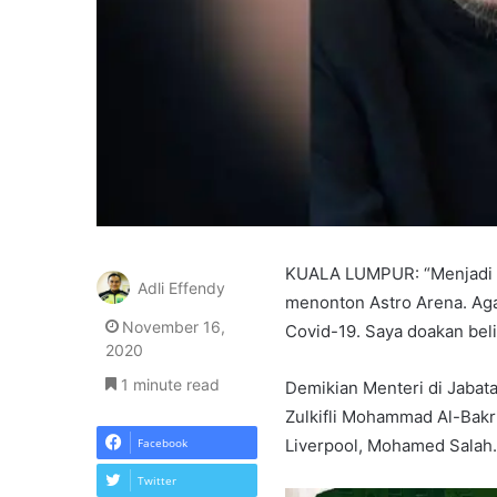
KUALA LUMPUR: “Menjadi k
Adli Effendy
menonton Astro Arena. Aga
November 16,
Covid-19. Saya doakan bel
2020
1 minute read
Demikian Menteri di Jabata
Zulkifli Mohammad Al-Bakr
Facebook
Liverpool, Mohamed Salah.
Twitter