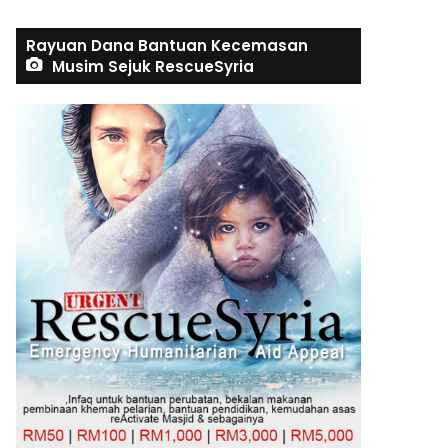
Rayuan Dana Bantuan Kecemasan
Musim Sejuk RescueSyria