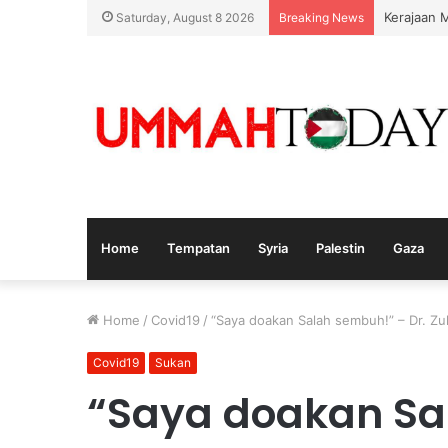
Kerajaan 
Saturday, August 8 2026
Breaking News
Home
Tempatan
Syria
Palestin
Gaza
Home
/
Covid19
/
“Saya doakan Salah sembuh!” – Dr. Zulk
Covid19
Sukan
“Saya doakan Sa