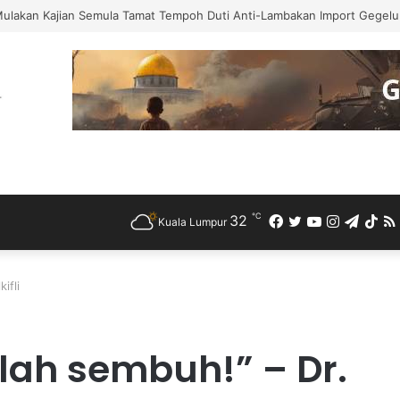
Mulakan Kajian Semula Tamat Tempoh Duti Anti-Lambakan Import Gegelun
℃
32
Facebook
Twitter
YouTube
Instagra
Teleg
Ti
Kuala Lumpur
ifli
lah sembuh!” – Dr.