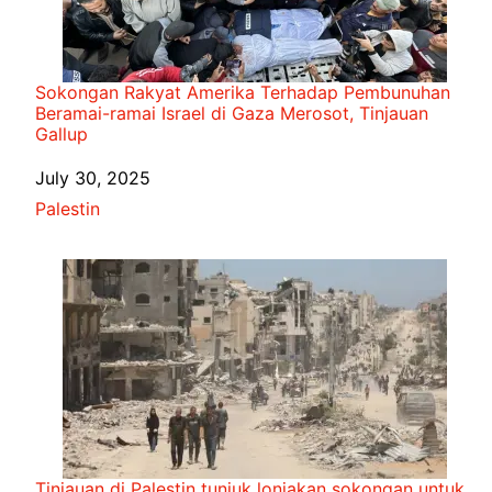
Sokongan Rakyat Amerika Terhadap Pembunuhan
Beramai-ramai Israel di Gaza Merosot, Tinjauan
Gallup
Date
July 30, 2025
In relation to
Palestin
Tinjauan di Palestin tunjuk lonjakan sokongan untuk