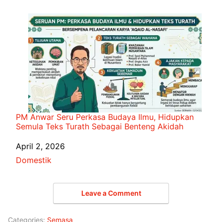
PM Anwar Seru Perkasa Budaya Ilmu, Hidupkan
Semula Teks Turath Sebagai Benteng Akidah
Date
April 2, 2026
In relation to
Domestik
Leave a Comment
Categories:
Semasa