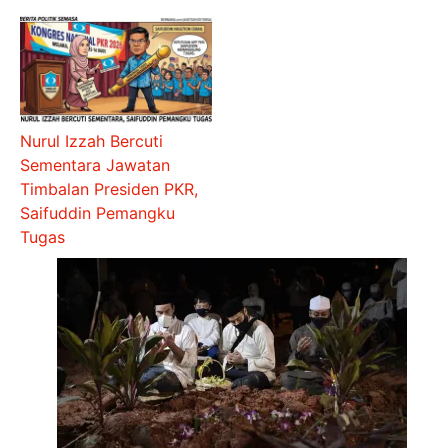
Nurul Izzah Bercuti
Sementara Jawatan
Timbalan Presiden PKR,
Saifuddin Pemangku
Tugas