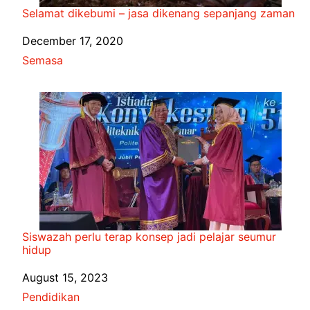
Selamat dikebumi – jasa dikenang sepanjang zaman
Date
December 17, 2020
In relation to
Semasa
Siswazah perlu terap konsep jadi pelajar seumur
hidup
Date
August 15, 2023
In relation to
Pendidikan