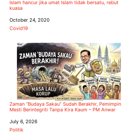
Islam hancur jika umat Islam tidak bersatu, rebut
kuasa
Date
October 24, 2020
In relation to
Covid19
Zaman “Budaya Sakau” Sudah Berakhir, Pemimpin
Mesti Berintegriti Tanpa Kira Kaum – PM Anwar
Date
July 6, 2026
In relation to
Politik