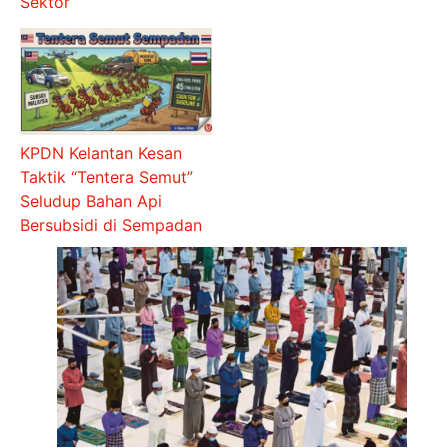
Sektor
KPDN Kelantan Kesan
Taktik “Tentera Semut”
Seludup Bahan Api
Bersubsidi di Sempadan