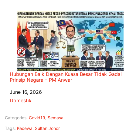
Hubungan Baik Dengan Kuasa Besar Tidak Gadai
Prinsip Negara – PM Anwar
Date
June 16, 2026
In relation to
Domestik
Categories:
Covid19
,
Semasa
Tags:
Kecewa
,
Sultan Johor