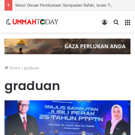
Mesir Desak Pembukaan Sempadan Rafah, Israel Tegas Hadkan Laluan Bantuan ke Gaza
Switch
Log
Search
Menu
skin
In
for
Home
/
graduan
graduan