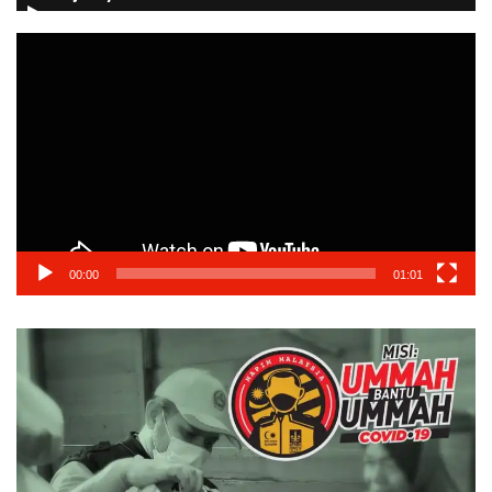
Video
Player
00:00
01:01