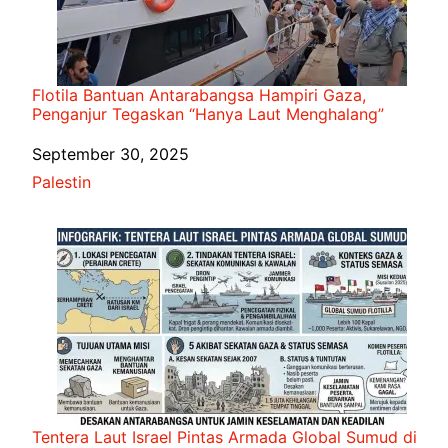
Flotila Bantuan Antarabangsa Hampiri Gaza,
Penganjur Tegaskan “Hanya Laut Menghalang”
Date
September 30, 2025
In relation to
Palestin
Tentera Laut Israel Pintas Armada Global Sumud di