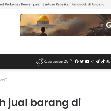
ed Perkemas Penyampaian Bantuan Kebajikan Penduduk di Ampang
℃
28
Facebook
Twitter
YouTube
Instagra
Teleg
Ti
Kuala Lumpur
opee?
h jual barang di