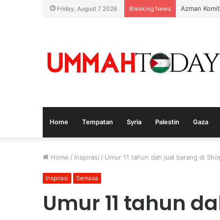
Azman Komit
Friday, August 7 2026
Breaking News
Home
Tempatan
Syria
Palestin
Gaza
Home
/
Inspirasi
/
Umur 11 tahun dah jual barang di Sh
Inspirasi
Semasa
Umur 11 tahun da