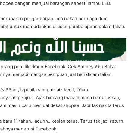
Shopee dengan menjual barangan seperti lampu LED.
 merupakan pelajar darjah lima nekad berniaga demi
mbit untuk memudahkan urusan pembelajaran dalam talian.
seorang pemilik akaun Facebook, Cek Ammey Abu Bakar
rinya menjadi mangsa penipuan jual beli dalam talian.
hts
33cm, tapi bila sampai saiz kecil, 26cm.
n tanyalah penjual. Ajak bincang macam mana nak uruskan,
m masih baru menjual dekat shopee. Jadi tak nak la terus
 baru 11 tahun.. aduhh.. kesian terus. Terus tak jadi return.
luahnya menerusi Facebook.