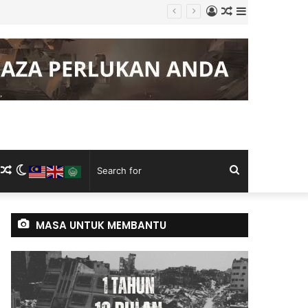
Log
Random
Sidebar
In
Article
m
ram
kTok
RSS
Random
Switch
Search
Article
skin
for
MASA UNTUK MEMBANTU