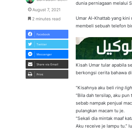
dunia perniagaan melalui 
August 7, 2021
Umar Al-Khattab yang kini
2 minutes read
membeli sebuah telefon bi
Facebook
Twitter
Messenger
Share via Email
Kisah Umar tular apabila 
berkongsi cerita bahawa di
Print
“Kisahnya aku beli
ring lig
“Bila dah tersilap, aku pu
sebab nampak penjual maca
pulangkan macam tu je.
“Sekali dia mintak maaf kata
Aku receive je lampu tu.” 