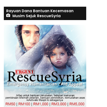
Rayuan Dana Bantuan Kecemasan
Musim Sejuk RescueSyria