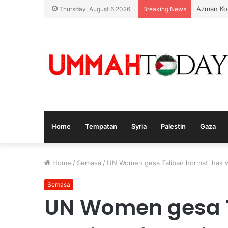
Azman Ko
Thursday, August 6 2026
Breaking News
Home
Tempatan
Syria
Palestin
Gaza
Home
/
Semasa
/
UN Women gesa Taliban hormati hak w
Semasa
UN Women gesa T