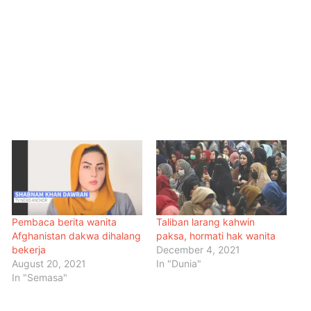
Pembaca berita wanita
Taliban larang kahwin
Afghanistan dakwa dihalang
paksa, hormati hak wanita
bekerja
December 4, 2021
August 20, 2021
In "Dunia"
In "Semasa"
Menteri Arab dan Islam Bersetuju
Wujud Mekanisme Tetap