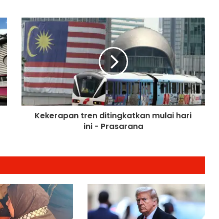
Wujud Mekanisme Tetap
Dokumentasi Pelanggaran Israel di
Baitulmaqdis Timur
Hampir 20 Negara Islam
Pertimbang Tindakan Kolektif
Tangani Pelanggaran Israel di Al-
Aqsa
Kadar Emigrasi Israel Capai Rekod
Tertinggi, Hampir 270,000
Penduduk Berpindah Keluar
Kekerapan tren ditingkatkan mulai hari
ini - Prasarana
Mesir Desak Pembukaan
Sempadan Rafah, Israel Tegas
Hadkan Laluan Bantuan ke Gaza
Keputusan Mahkamah Jerman
Lindungi Kritikan Terhadap Israel Uji
Doktrin ‘Staatsrason’