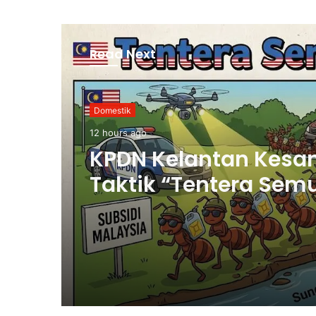
Read Next
Domestik
12 hours ago
KPDN Kelantan Kesa
Taktik “Tentera Sem
Seludup Bahan Api
Bersubsidi di Semp