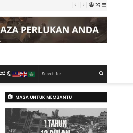
Log
Random
Sidebar
In
Article
m
ram
kTok
RSS
Random
Switch
Search
Article
skin
for
MASA UNTUK MEMBANTU