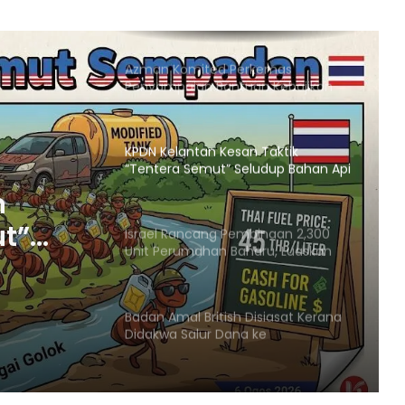
Dijadikan Agenda Nasional
Membabitkan Semua Sektor
Azman Komited Perkemas
Penyampaian Bantuan Kebajikan
Penduduk di Ampang
KPDN Kelantan Kesan Taktik
“Tentera Semut” Seludup Bahan Api
Bersubsidi di Sempadan
n
ut”
Israel Rancang Pembinaan 2,300
Unit Perumahan Baharu, Luaskan
Penempatan Haram di
Baitulmaqdis Timur
adan
Badan Amal British Disiasat Kerana
Didakwa Salur Dana ke
Penempatan Haram Israel
Menteri Arab dan Islam Bersetuju