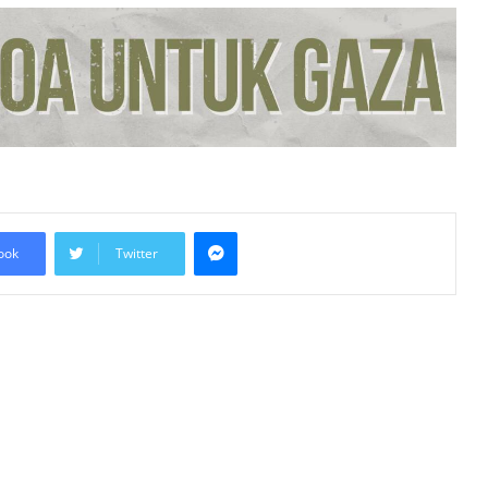
Dokumentasi Pelanggaran Israel di
Baitulmaqdis Timur
Hampir 20 Negara Islam
Pertimbang Tindakan Kolektif
Tangani Pelanggaran Israel di Al-
Aqsa
Kadar Emigrasi Israel Capai Rekod
Tertinggi, Hampir 270,000
Penduduk Berpindah Keluar
Messenger
ook
Twitter
Mesir Desak Pembukaan
Sempadan Rafah, Israel Tegas
Hadkan Laluan Bantuan ke Gaza
Keputusan Mahkamah Jerman
Lindungi Kritikan Terhadap Israel Uji
Doktrin ‘Staatsrason’
Pemartabatan Bahasa Melayu Perlu