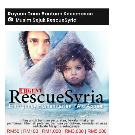
Rayuan Dana Bantuan Kecemasan
Musim Sejuk RescueSyria