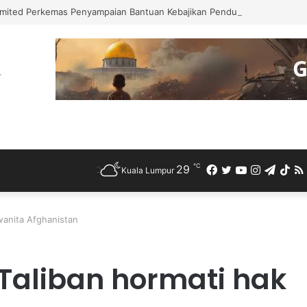
mited Perkemas Penyampaian Bantuan Kebajikan Penduduk di Ampang
℃
29
Facebook
Twitter
YouTube
Instagra
Teleg
Ti
Kuala Lumpur
anita Afghanistan
aliban hormati hak