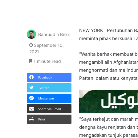
NEW YORK : Pertubuhan Ba
Bahruddin Bekri
meminta pihak berkuasa Ta
September 10,
2021
“Wanita berhak membuat ba
1 minute read
mengambil alih Afghanista
menghormati dan melindun
Facebook
Patten, dalam satu kenyata
Twitter
Messenger
Share via Email
“Saya terkejut dan marah m
Print
dengna kayu renjatan dan
mengadakan tunjuk perasa