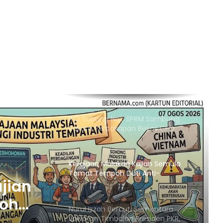
Suhu Mencecah 48°C
Empat Rakyat Palestin Cedera,
Israel Arah Tebang Pokok di 78 Ekar
Tanah Tebing Barat
RCI Tabung Haji: SPRM Sambung
Rakam Percakapan Bekas CFO
Kerajaan Mulakan Kajian Semula
Tamat Tempoh Duti Anti-
Lambakan Import Gegelung Keluli
China, Vietnam
Nurul Izzah Bercuti Sementara
Jawatan Timbalan Presiden PKR,
Saifuddin Pemangku Tugas
Penutupan Pangkalan Haram Beri
KR,
Impak Besar, Kes Penyeludupan