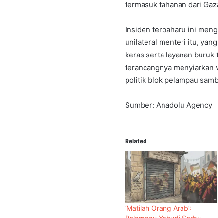
termasuk tahanan dari Gaz
Insiden terbaharu ini men
unilateral menteri itu, ya
keras serta layanan buruk 
terancangnya menyiarkan 
politik blok pelampau sam
Sumber: Anadolu Agency
Related
‘Matilah Orang Arab’:
Pelampau Yahudi Serbu