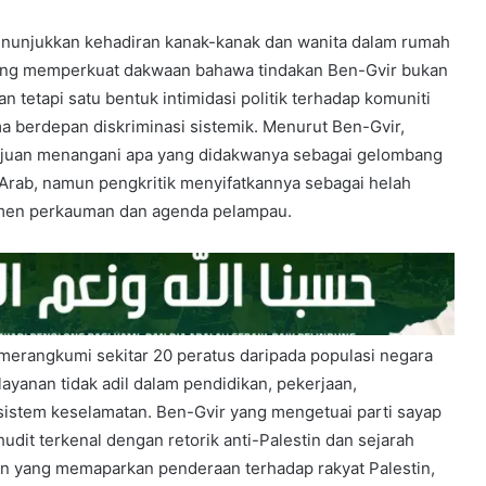
enunjukkan kehadiran kanak-kanak dan wanita dalam rumah
ang memperkuat dakwaan bahawa tindakan Ben-Gvir bukan
n tetapi satu bentuk intimidasi politik terhadap komuniti
ma berdepan diskriminasi sistemik. Menurut Ben-Gvir,
tujuan menangani apa yang didakwanya sebagai gelombang
Arab, namun pengkritik menyifatkannya sebagai helah
men perkauman dan agenda pelampau.
 merangkumi sekitar 20 peratus daripada populasi negara
layanan tidak adil dalam pendidikan, pekerjaan,
istem keselamatan. Ben-Gvir yang mengetuai parti sayap
dit terkenal dengan retorik anti-Palestin dan sejarah
yang memaparkan penderaan terhadap rakyat Palestin,