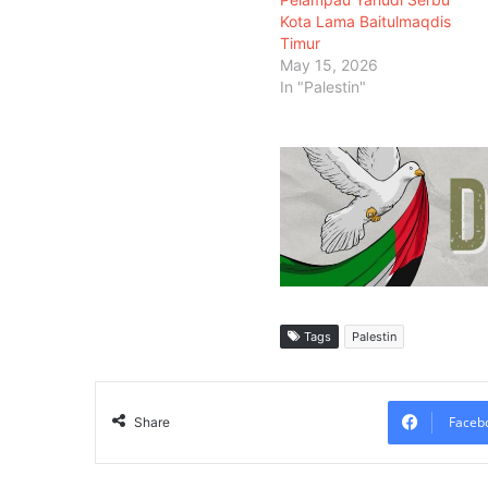
Kota Lama Baitulmaqdis
Timur
May 15, 2026
In "Palestin"
Tags
Palestin
Faceb
Share