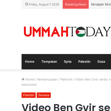
Kerajaan Mul
Friday, August 7 2026
Breaking News
Home
Tempatan
Syria
Palestin
Gaza
Home
/
Kemanusiaan
/
Palestin
/
Video Ben Gvir serbu 
ekstremis
Palestin
Semasa
Video Ben Gvir s