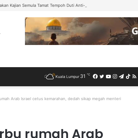
akan Kajian Semula Tamat Tempoh Duti Anti-Lambakan Import Gegelung 
℃
31
Facebook
Twitter
YouTube
Instagra
Teleg
Ti
Kuala Lumpur
rumah Arab Israel cetus kemarahan, dedah sikap megah menteri
erbu rumah Arab