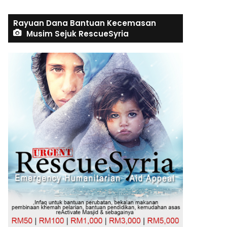
Rayuan Dana Bantuan Kecemasan
Musim Sejuk RescueSyria