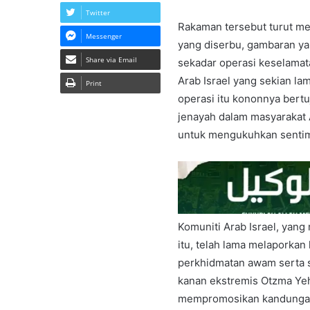
Twitter
Rakaman tersebut turut m
Messenger
yang diserbu, gambaran y
Share via Email
sekadar operasi keselamata
Arab Israel yang sekian la
Print
operasi itu kononnya ber
jenayah dalam masyarakat 
untuk mengukuhkan senti
Komuniti Arab Israel, yang
itu, telah lama melaporkan 
perkhidmatan awam serta s
kanan ekstremis Otzma Yehu
mempromosikan kandungan 