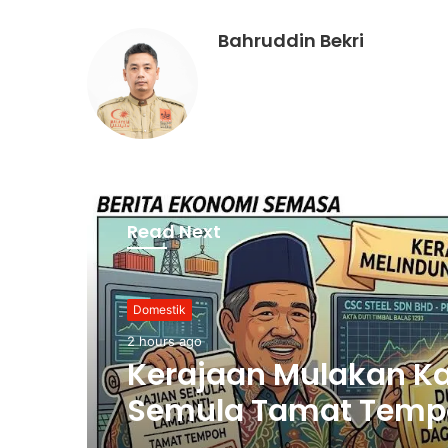
Bahruddin Bekri
Read Next
Palestin
3 hours ago
Nurul Izzah Bercuti
Sementara Jawatan
Timbalan Presiden P