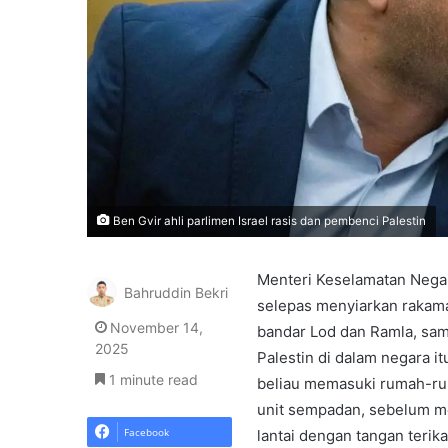
Ben Gvir ahli parlimen Israel rasis dan pembenci Palestin
Menteri Keselamatan Negar
Bahruddin Bekri
selepas menyiarkan rakama
November 14,
bandar Lod dan Ramla, sa
2025
Palestin di dalam negara i
1 minute read
beliau memasuki rumah-rum
unit sempadan, sebelum me
Facebook
lantai dengan tangan terika