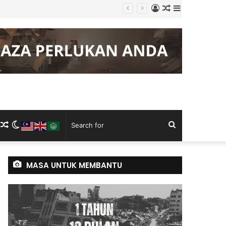
Log
Random
Sidebar
Keluli China, Vietnam
In
Article
m
ram
kTok
RSS
Random
Switch
Search
Article
skin
for
MASA UNTUK MEMBANTU