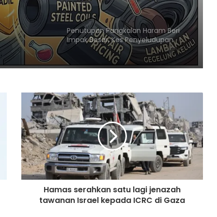
Petrol dan Diesel Menjunam
Jelajah Malaysia Digital 2026
Bermula Sabtu Ini, Bawa Peluang
Ekonomi ke Komuniti Setempat
Malaysia Dipilih Jadi Tuan Rumah
Kongres Farmasi Dunia 2027
Malaysia-Hungary Perkukuh
Kerjasama Pertanian dan
Keterjaminan Makanan
Ketua Mossad Pecat Dua Pegawai
Kanan Kerana Plot Gagal Guling
Kerajaan Iran
Hamas serahkan satu lagi jenazah
tawanan Israel kepada ICRC di Gaza
Itali Bakal Berdepan Gelombang
Haba Ekstrem Selama 10 Hari Lagi,