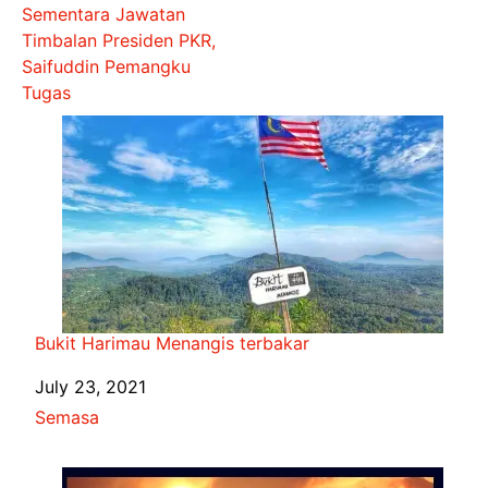
Sementara Jawatan
Timbalan Presiden PKR,
Saifuddin Pemangku
Tugas
Bukit Harimau Menangis terbakar
Date
July 23, 2021
In relation to
Semasa