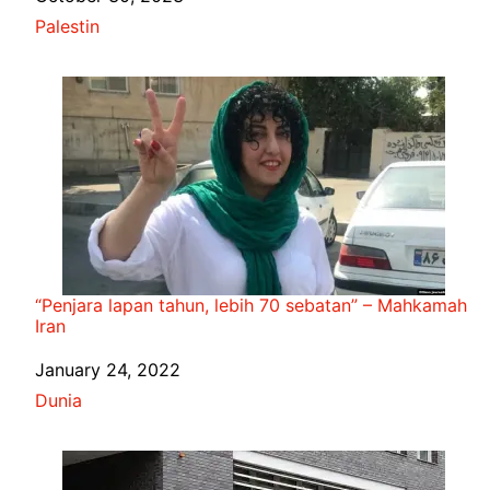
In relation to
Palestin
“Penjara lapan tahun, lebih 70 sebatan” – Mahkamah
Iran
Date
January 24, 2022
In relation to
Dunia