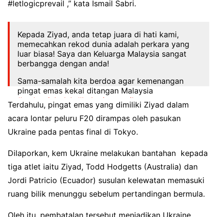
#letlogicprevail ,” kata Ismail Sabri.
Kepada Ziyad, anda tetap juara di hati kami,
memecahkan rekod dunia adalah perkara yang
luar biasa! Saya dan Keluarga Malaysia sangat
berbangga dengan anda!
Sama-samalah kita berdoa agar kemenangan
pingat emas kekal ditangan Malaysia
#malaysiaboleh
#letlogicprevail
Terdahulu, pingat emas yang dimiliki Ziyad dalam
pic.twitter.com/K6Q2dQJPKw
acara lontar peluru F20 dirampas oleh pasukan
— Ismail Sabri (@IsmailSabri60)
August 31, 2021
Ukraine pada pentas final di Tokyo.
Dilaporkan, kem Ukraine melakukan bantahan kepada
tiga atlet iaitu Ziyad, Todd Hodgetts (Australia) dan
Jordi Patricio (Ecuador) susulan kelewatan memasuki
ruang bilik menunggu sebelum pertandingan bermula.
Oleh itu, pembatalan tersebut menjadikan Ukraine