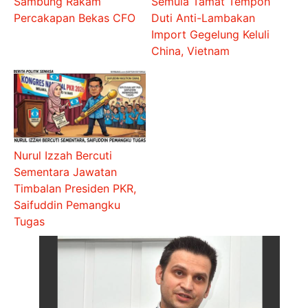
Sambung Rakam
Semula Tamat Tempoh
Percakapan Bekas CFO
Duti Anti-Lambakan
Import Gegelung Keluli
China, Vietnam
Nurul Izzah Bercuti
Sementara Jawatan
Timbalan Presiden PKR,
Saifuddin Pemangku
Tugas