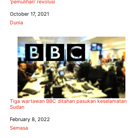
‘pemulihan’ revolusi
Date
October 17, 2021
In relation to
Dunia
Tiga wartawan BBC ditahan pasukan keselamatan
Sudan
Date
February 8, 2022
In relation to
Semasa