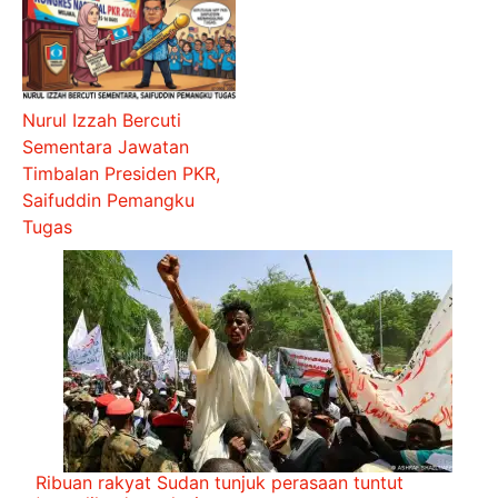
Nurul Izzah Bercuti
Sementara Jawatan
Timbalan Presiden PKR,
Saifuddin Pemangku
Tugas
Ribuan rakyat Sudan tunjuk perasaan tuntut