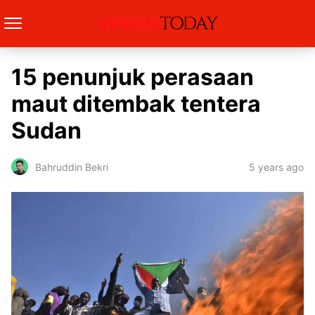
15 penunjuk perasaan
maut ditembak tentera
Sudan
5 years ago
Bahruddin Bekri