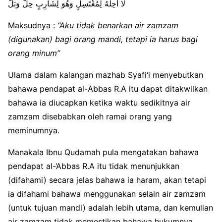
لَا أُحِلُّهُ لِمُغْتَسِلٍ وَهُوَ لِشَارِبٍ حِلٌّ وَبَلٌّ
Maksudnya :
“Aku tidak benarkan air zamzam
(digunakan) bagi orang mandi, tetapi ia harus bagi
orang minum”
Ulama dalam kalangan mazhab Syafi‘i menyebutkan
bahawa pendapat al-Abbas R.A itu dapat ditakwilkan
bahawa ia diucapkan ketika waktu sedikitnya air
zamzam disebabkan oleh ramai orang yang
meminumnya.
Manakala Ibnu Qudamah pula mengatakan bahawa
pendapat al-‘Abbas R.A itu tidak menunjukkan
(difahami) secara jelas bahawa ia haram, akan tetapi
ia difahami bahawa menggunakan selain air zamzam
(untuk tujuan mandi) adalah lebih utama, dan kemulian
air zamzam tidak memestikan bahawa hukumnya