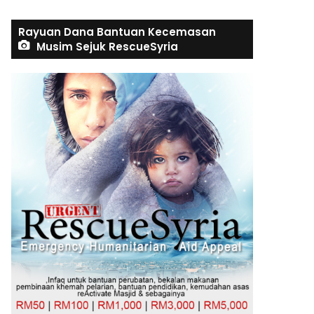
Rayuan Dana Bantuan Kecemasan
Musim Sejuk RescueSyria