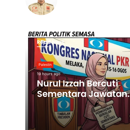
Read Next
Domestik
19 hours ago
Penutupan Pangkal
Haram Beri Impak Be
Kes Penyeludupan Pe
dan Diesel Menjuna