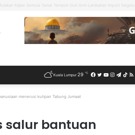
ah Bercuti Sementara Jawatan Timbalan Presiden PKR, Saifuddin Peman
℃
29
Facebook
Twitter
YouTube
Instagra
Teleg
Ti
Kuala Lumpur
kemanusiaan menerusi kutipan Tabung Jumaat
is salur bantuan