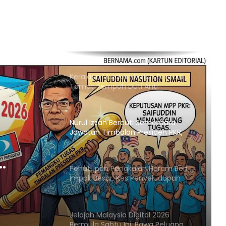
Kerajaan Mulakan Kajian Semula
Tamat Tempoh Duti Anti-
Lambakan Import Gegelung Keluli
China, Vietnam
Nurul Izzah Bercuti Sementara
Jawatan Timbalan Presiden PKR,
Saifuddin Pemangku Tugas
Penutupan Pangkalan Haram Beri
Impak Besar, Kes Penyeludupan
an
Petrol dan Diesel Menjunam
sar,
Jelajah Malaysia Digital 2026
trol
Bermula Sabtu Ini, Bawa Peluang
Ekonomi ke Komuniti Setempat
m
Malaysia Dipilih Jadi Tuan Rumah
Kongres Farmasi Dunia 2027