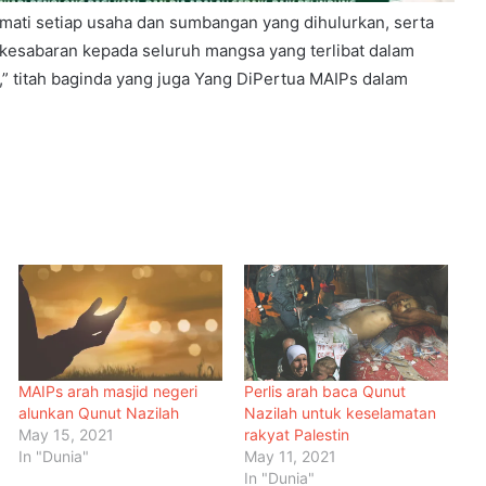
ati setiap usaha dan sumbangan yang dihulurkan, serta
esabaran kepada seluruh mangsa yang terlibat dalam
,” titah baginda yang juga Yang DiPertua MAIPs dalam
MAIPs arah masjid negeri
Perlis arah baca Qunut
alunkan Qunut Nazilah
Nazilah untuk keselamatan
May 15, 2021
rakyat Palestin
Malaysia Dipilih Jadi Tuan Rumah
In "Dunia"
May 11, 2021
Kongres Farmasi Dunia 2027
In "Dunia"