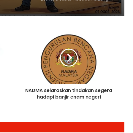
Malaysia-Hungary Perkukuh
Kerjasama Pertanian dan
Keterjaminan Makanan
Ketua Mossad Pecat Dua Pegawai
Kanan Kerana Plot Gagal Guling
Kerajaan Iran
Itali Bakal Berdepan Gelombang
Haba Ekstrem Selama 10 Hari Lagi,
Suhu Mencecah 48°C
NADMA selaraskan tindakan segera
hadapi banjir enam negeri
Empat Rakyat Palestin Cedera,
Israel Arah Tebang Pokok di 78 Ekar
Tanah Tebing Barat
RCI Tabung Haji: SPRM Sambung