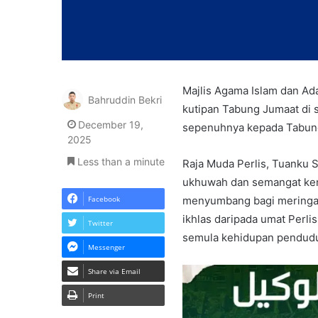
Majlis Agama Islam dan Ad
Bahruddin Bekri
kutipan Tabung Jumaat di s
December 19,
sepenuhnya kepada Tabung
2025
Less than a minute
Raja Muda Perlis, Tuanku S
ukhuwah dan semangat kema
Facebook
menyumbang bagi meringan
ikhlas daripada umat Per
Twitter
semula kehidupan pendud
Messenger
Share via Email
Print