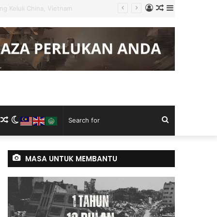
Log
Random
Sidebar
gku Tugas
In
Article
m
ram
kTok
RSS
Random
Switch
Search
Article
skin
for
MASA UNTUK MEMBANTU