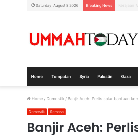
Nurul Izz
Saturday, August 8 2026
Breaking News
Home
Tempatan
Syria
Palestin
Gaza
Home
/
Domestik
/
Banjir Aceh: Perlis salur bantuan 
Domestik
Semasa
Banjir Aceh: Perl