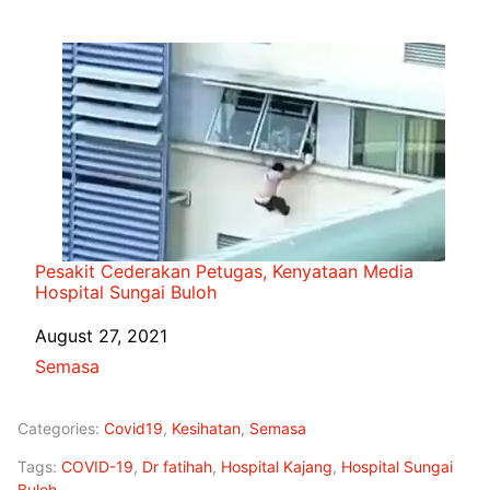
Pesakit Cederakan Petugas, Kenyataan Media
Hospital Sungai Buloh
Date
August 27, 2021
In relation to
Semasa
Categories:
Covid19
,
Kesihatan
,
Semasa
Tags:
COVID-19
,
Dr fatihah
,
Hospital Kajang
,
Hospital Sungai
Buloh