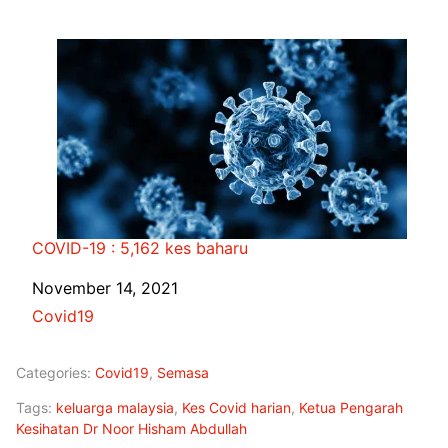
COVID-19 : 5,162 kes baharu
Date
November 14, 2021
In relation to
Covid19
Categories:
Covid19
,
Semasa
Tags:
keluarga malaysia
,
Kes Covid harian
,
Ketua Pengarah
Kesihatan Dr Noor Hisham Abdullah