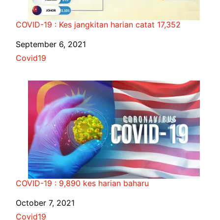
COVID-19 : Kes jangkitan harian catat 17,352
Date
September 6, 2021
In relation to
Covid19
COVID-19 : 9,890 kes harian baharu
Date
October 7, 2021
In relation to
Covid19