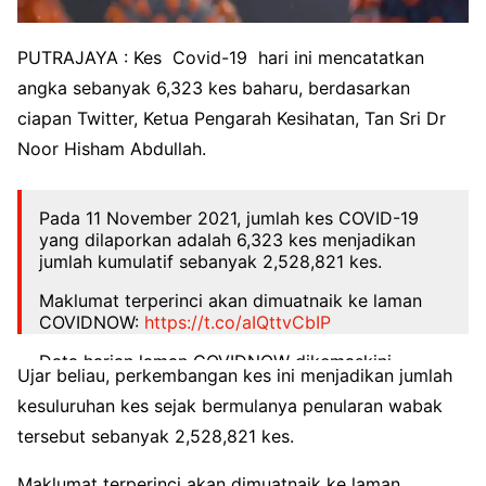
PUTRAJAYA : Kes
Covid-19
hari ini mencatatkan
angka sebanyak 6,323 kes baharu, berdasarkan
ciapan Twitter, Ketua Pengarah Kesihatan, Tan Sri Dr
Noor Hisham Abdullah.
Pada 11 November 2021, jumlah kes COVID-19
yang dilaporkan adalah 6,323 kes menjadikan
jumlah kumulatif sebanyak 2,528,821 kes.
Maklumat terperinci akan dimuatnaik ke laman
COVIDNOW:
https://t.co/aIQttvCbIP
Data harian laman COVIDNOW dikemaskini
Ujar beliau, perkembangan kes ini menjadikan jumlah
sekaligus selepas tengah malam.
kesuluruhan kes sejak bermulanya penularan wabak
— Noor Hisham Abdullah (@DGHisham)
tersebut sebanyak 2,528,821 kes.
November 11, 2021
Maklumat terperinci akan dimuatnaik ke laman