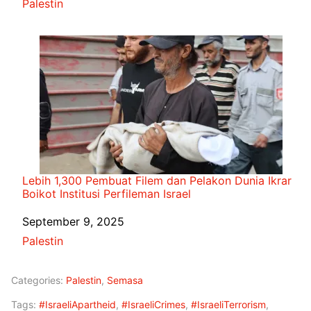
In relation to
Palestin
Lebih 1,300 Pembuat Filem dan Pelakon Dunia Ikrar
Boikot Institusi Perfileman Israel
Date
September 9, 2025
In relation to
Palestin
Categories:
Palestin
,
Semasa
Tags:
#IsraeliApartheid
,
#IsraeliCrimes
,
#IsraeliTerrorism
,