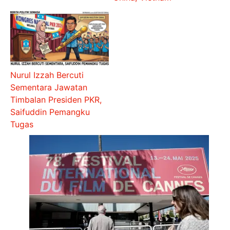
Nurul Izzah Bercuti
Sementara Jawatan
Timbalan Presiden PKR,
Saifuddin Pemangku
Tugas