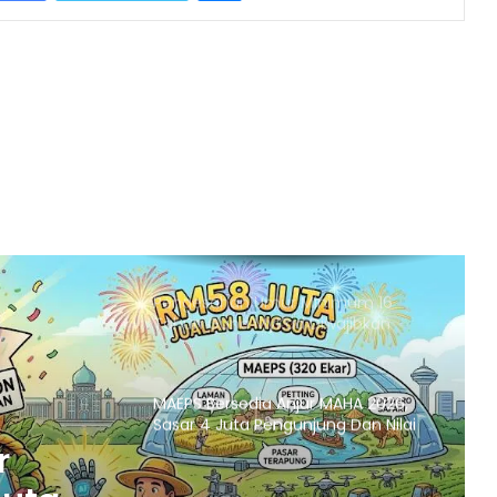
Pengantara Kutuk Pelanggaran
Gencatan Senjata oleh Israel di
Gaza
Pemecatan Jeneral Tentera
Secara Buru-Buru Dedah Keretakan
Hubungan Kepimpinan Israel
Kerajaan Kaji Teknologi Nyahgaram
Air Laut Untuk Sokong Industri dan
Pusat Data
Pengesahan Umur Minimum 16
Tahun Guna MyKad Diwajibkan
Untuk Media Sosial
MAEPS Bersedia Anjur MAHA 2026,
Sasar 4 Juta Pengunjung Dan Nilai
Pelaburan RM8 Bilion
r