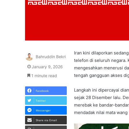
Iran kini dilaporkan seda
Bahruddin Bekri
telefon di seluruh negara
January 9, 2026
mengesahkan menerusi data
tengah gangguan akses digi
1 minute read
Langkah ini dipercayai di
Facebook
sejak 28 Disember lalu. De
Twitter
merebak ke bandar-bandar 
Messenger
mendadak nilai mata wang
Share via Email