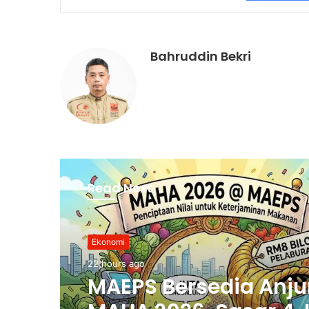
Bahruddin Bekri
Read Next
Ekonomi
22 hours ago
MAEPS Bersedia Anju