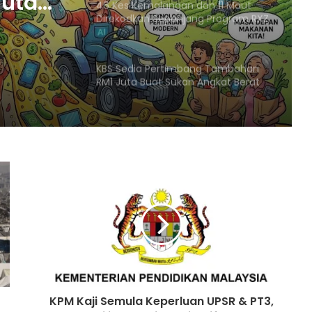
Juta
46 Kes Kemalangan dan 11 Maut
Direkodkan Sepanjang Program RXZ
i
Members 8.0
KBS Sedia Pertimbang Tambahan
RM1 Juta Buat Sukan Angkat Berat
Selepas Cemerlang di Glasgow
Pasukan Gimnastik Muda Bagan
Datuk Lakar Sejarah, Meraih 17
Pingat di Selangor
Israel Peruntuk RM160 Juta
Bangunkan ‘Tapak Warisan Yahudi’
di Tebing Barat
Qatar Jadi Pengantara Rundingan
AS-Iran, Gesa Tekanan Terhadap
Israel Berhubung Perjanjian Gaza
KPM Kaji Semula Keperluan UPSR & PT3,