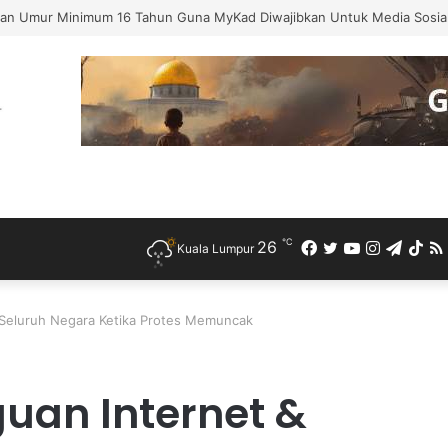
an Umur Minimum 16 Tahun Guna MyKad Diwajibkan Untuk Media Sosia
℃
26
Facebook
Twitter
YouTube
Instagra
Teleg
Ti
Kuala Lumpur
n Seluruh Negara Ketika Protes Memuncak
uan Internet &