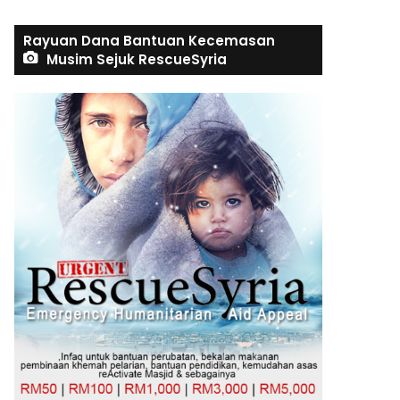
Rayuan Dana Bantuan Kecemasan
Musim Sejuk RescueSyria