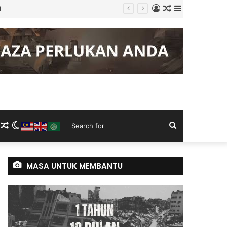
Log
Random
Sidebar
l
In
Article
m
ram
kTok
RSS
Random
Switch
Search
Article
skin
for
MASA UNTUK MEMBANTU