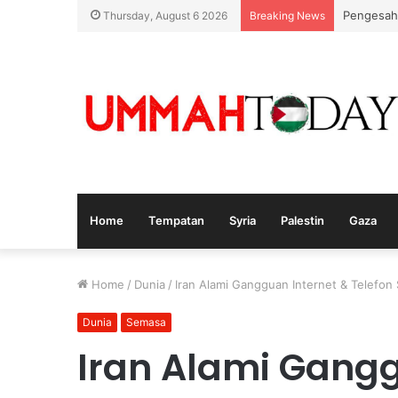
Pengesah
Thursday, August 6 2026
Breaking News
Home
Tempatan
Syria
Palestin
Gaza
Home
/
Dunia
/
Iran Alami Gangguan Internet & Telefo
Dunia
Semasa
Iran Alami Gangg