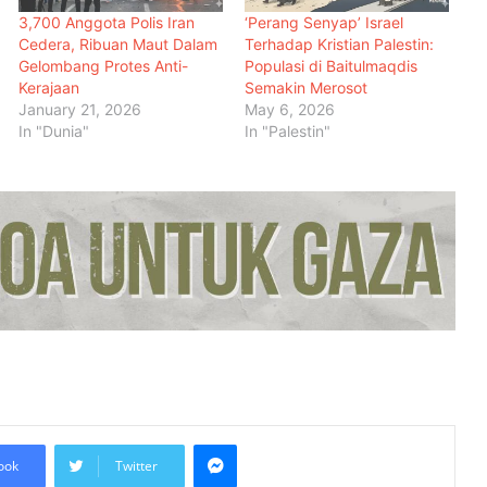
3,700 Anggota Polis Iran
‘Perang Senyap’ Israel
Cedera, Ribuan Maut Dalam
Terhadap Kristian Palestin:
Gelombang Protes Anti-
Populasi di Baitulmaqdis
Kerajaan
Semakin Merosot
January 21, 2026
May 6, 2026
In "Dunia"
In "Palestin"
Pasukan Gimnastik Muda Bagan
Datuk Lakar Sejarah, Meraih 17
Pingat di Selangor
Israel Peruntuk RM160 Juta
Bangunkan ‘Tapak Warisan Yahudi’
di Tebing Barat
Qatar Jadi Pengantara Rundingan
AS-Iran, Gesa Tekanan Terhadap
Israel Berhubung Perjanjian Gaza
Messenger
ook
Twitter
Jordan Menyokong Sekutu