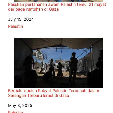
Pasukan pertahanan awam Palestin temui 21 mayat
daripada runtuhan di Gaza
Date
July 15, 2024
In relation to
Palestin
Berpuluh-puluh Rakyat Palestin Terbunuh dalam
Serangan Terbaru Israel di Gaza
Date
May 8, 2025
In relation to
Palestin