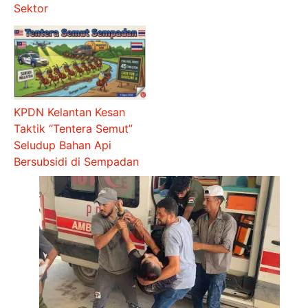
Sektor
KPDN Kelantan Kesan
Taktik “Tentera Semut”
Seludup Bahan Api
Bersubsidi di Sempadan