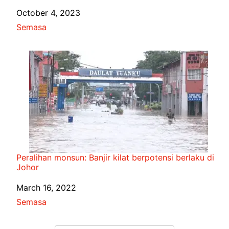
Date
October 4, 2023
In relation to
Semasa
Peralihan monsun: Banjir kilat berpotensi berlaku di
Johor
Date
March 16, 2022
In relation to
Semasa