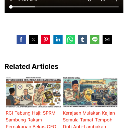
Related Articles
RCI Tabung Haji: SPRM
Kerajaan Mulakan Kajian
Sambung Rakam
Semula Tamat Tempoh
Percakapan Bekas CFO
Duti Anti-Lambakan