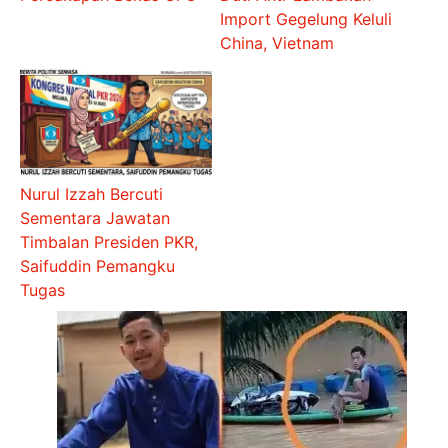
Import Gegelung Keluli
China, Vietnam
Nurul Izzah Bercuti
Sementara Jawatan
Timbalan Presiden PKR,
Saifuddin Pemangku
Tugas