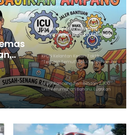
Azman Komited Perkemas
Penyampaian Bantuan Kebajikan
Penduduk di Ampang
KPDN Kelantan Kesan Taktik
“Tentera Semut” Seludup Bahan Api
Bersubsidi di Sempadan
n
ut”
Israel Rancang Pembinaan 2,300
Unit Perumahan Baharu, Luaskan
Penempatan Haram di
Baitulmaqdis Timur
adan
Badan Amal British Disiasat Kerana
Didakwa Salur Dana ke
Penempatan Haram Israel
Menteri Arab dan Islam Bersetuju
Wujud Mekanisme Tetap
Dokumentasi Pelanggaran Israel di
Baitulmaqdis Timur