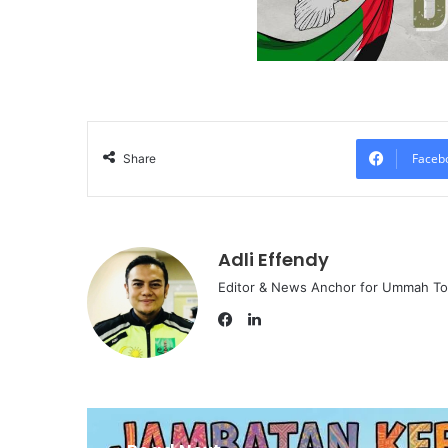
Faceb
Share
Adli Effendy
Editor & News Anchor for Ummah T
L
i
F
n
a
k
c
e
e
d
b