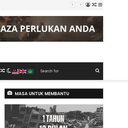
Log
Random
Sidebar
In
Article
m
ram
kTok
RSS
Random
Switch
Search
Article
skin
for
MASA UNTUK MEMBANTU