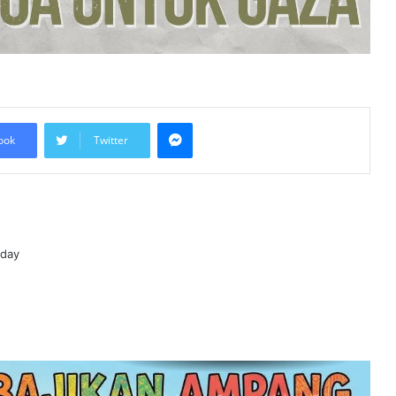
Pertimbang Tindakan Kolektif
Tangani Pelanggaran Israel di Al-
Aqsa
Kadar Emigrasi Israel Capai Rekod
Tertinggi, Hampir 270,000
Penduduk Berpindah Keluar
Messenger
ook
Twitter
Mesir Desak Pembukaan
Sempadan Rafah, Israel Tegas
Hadkan Laluan Bantuan ke Gaza
Keputusan Mahkamah Jerman
Lindungi Kritikan Terhadap Israel Uji
oday
Doktrin ‘Staatsrason’
Pemartabatan Bahasa Melayu Perlu
Dijadikan Agenda Nasional
Membabitkan Semua Sektor