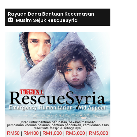
Rayuan Dana Bantuan Kecemasan
Musim Sejuk RescueSyria