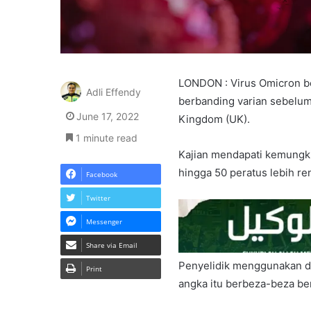
LONDON : Virus Omicron 
Adli Effendy
berbanding varian sebelum
June 17, 2022
Kingdom (UK).
1 minute read
Kajian mendapati kemungki
hingga 50 peratus lebih r
Facebook
Twitter
Messenger
Share via Email
Penyelidik menggunakan da
Print
angka itu berbeza-beza be