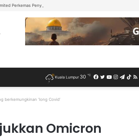
mited Perkemas Penyampaian Bantuan Kebajikan Penduduk di Ampang
℃
30
Facebook
Twitter
YouTube
Instagra
Teleg
Ti
Kuala Lumpur
g berkemungkinan ‘long Covid’
jukkan Omicron