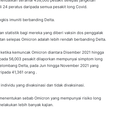
elibatkan seramai 438,000 pesakit selepas jangkitan
i 24 peratus daripada semua pesakit long Covid.
gkis imuniti berbanding Delta.
an statistik bagi mereka yang diberi vaksin dos penggalak
rutan selepas Omicron adalah lebih rendah berbanding Delta.
, ketika kemuncak Omicron diantara Disember 2021 hingga
ipada 56,003 pesakit dilaporkan mempunyai simptom long
gelombang Delta, pada Jun hingga November 2021 yang
ripada 41,361 orang .
 individu yang divaksinasi dan tidak divaksinasi.
 menentukan sebab Omicron yang mempunyai risiko long
melakukan lebih banyak kajian.