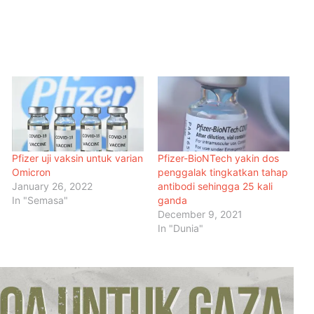
Pfizer uji vaksin untuk varian
Pfizer-BioNTech yakin dos
Omicron
penggalak tingkatkan tahap
January 26, 2022
antibodi sehingga 25 kali
In "Semasa"
ganda
December 9, 2021
In "Dunia"
Menteri Arab dan Islam Bersetuju
Wujud Mekanisme Tetap
Dokumentasi Pelanggaran Israel di
Baitulmaqdis Timur
Hampir 20 Negara Islam