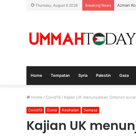
Azman Ko
Thursday, August 6 2026
Breaking News
Home
Tempatan
Syria
Palestin
Gaza
Home
/
Covid19
/
Kajian UK menunjukkan Omicron kuran
Covid19
Dunia
Kesihatan
Semasa
Kajian UK menun