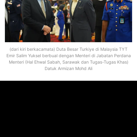
(dari kiri berkacamata) Duta Besar Turkiye di Malaysia TYT
Emir Salim Yuksel berbual dengan Menteri di Jabatan Perdana
Menteri (Hal Ehwal Sabah, Sarawak dan Tugas-Tugas Khas)
Datuk Armizan Mohd Ali