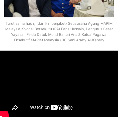
Turut sama hadir, (dari kiri berjaket) Setiausaha Agung MAPIM
Malaysia Kolonel Bersekutu (PA) Faris Hussain, Pengurus Besar
Yayasan Felda Datuk Mohd Banuri Aris & Ketua Pegawai
Eksekutif MAPIM Malaysia (Dr) Sani Araby Al-Kahery