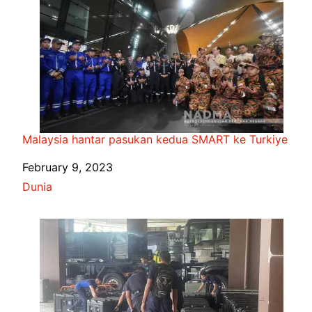
Malaysia hantar pasukan kedua SMART ke Turkiye
Date
February 9, 2023
In relation to
Dunia