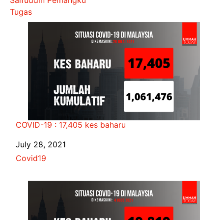
Tugas
COVID-19 : 17,405 kes baharu
Date
July 28, 2021
In relation to
Covid19