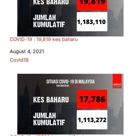
COVID-19 : 19,819 kes baharu
Date
August 4, 2021
In relation to
Covid19